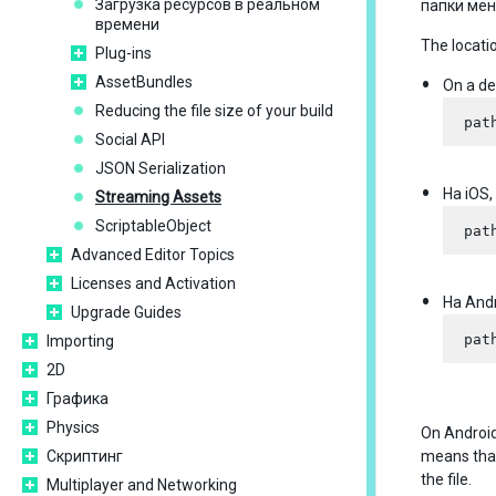
Загрузка ресурсов в реальном
папки мен
времени
The locatio
Plug-ins
AssetBundles
On a de
Reducing the file size of your build
Social API
JSON Serialization
На iOS
Streaming Assets
ScriptableObject
Advanced Editor Topics
Licenses and Activation
На And
Upgrade Guides
Importing
2D
Графика
Physics
On Android
Скриптинг
means that 
the file.
Multiplayer and Networking