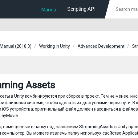
Scripting API
Manual
 Manual (2018.3)
Working in Unity
Advanced Development
St
aming Assets
сеты в Unity комбинируются при сборке в проект. Тем не менее, 
й файловой системе, чтобы сделать их доступными через пути. В
 iOS устройства; оригинальный файл должен находиться в файлов
layMovie.
, помещённые в папку под названием StreamingAssets в Unity про
 компьютер. Вы можете извлечь папку используя свойство
Applica