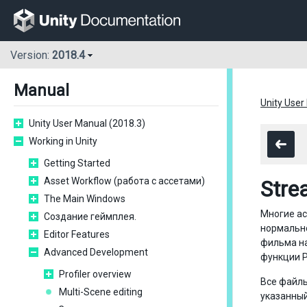
Version:
2018.4
Manual
Unity User
Unity User Manual (2018.3)
Working in Unity
Getting Started
Asset Workflow (работа с ассетами)
Stre
The Main Windows
Многие ас
Создание геймплея.
нормально
Editor Features
фильма на
Advanced Development
функции P
Profiler overview
Все файлы
Multi-Scene editing
указанный