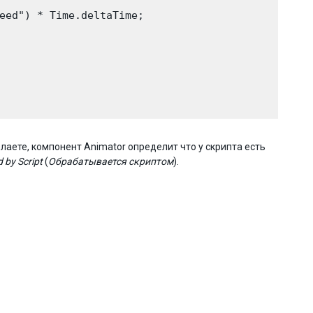
eed") * Time.deltaTime; 

елаете, компонент Animator определит что у скрипта есть
 by Script
(
Обрабатывается скриптом
).