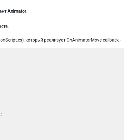
нент
Animator
.
есте.
onScript.cs), который реализует
OnAnimatorMove
callback:-
 
