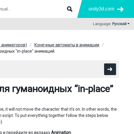
unity3d.com
Language:
Русский
ы аниматоров)
Конечные автоматы в анимации
оидных "in-place" анимаций.
ля гуманоидных “in-place”
it will not move the character that it’s on. In other words, the
 script. To put everything together follow the steps below
).
ю и перейдите во вкладку
Animation
.