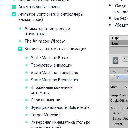
Убедит
Анимационные клипы
был до
Animator Controllers (контроллеры
Выбери
аниматоров)
Убедит
Аниматор и контроллер
аниматора
The Animator Window
Конечные автоматы в анимации
State Machine Basics
Параметры анимации
State Machine Transitions
State Machine Behaviours
Вложенные конечные
автоматы
Слои анимации
Функциональность Solo и Mute
Target Matching
Инверсная кинематика (только
для Pro версий)