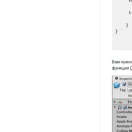
     V
      
     t
      
    }

}

Вам нужно
функция