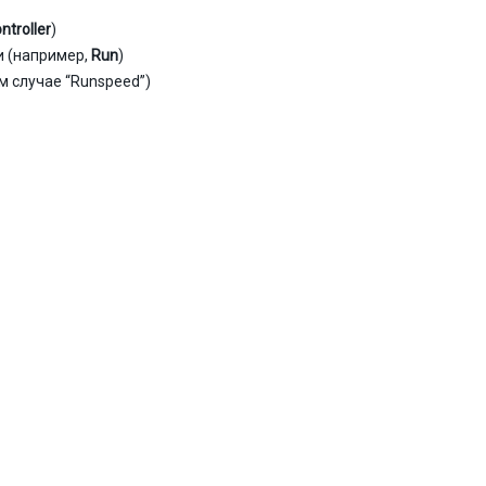
troller
)
и (например,
Run
)
м случае “Runspeed”)