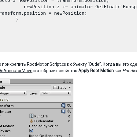
ector3 newPosition = transform.position;

         newPosition.z += animator.GetFloat("Runsp
ransform.position = newPosition;

      }

 прикрепить RootMotionScript.cs к объекту “Dude”. Когда вы это сд
OnAnimatorMove
и отобразит свойство
Apply Root Motion
как
Handled