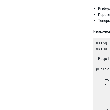
Выбер
Перет
Теперь
И наконец
using 
using 
[Requi
public
    vo
    {

      
      
      