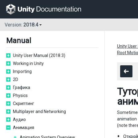
Version:
2018.4
Manual
Unity User
Root Motio
Unity User Manual (2018.3)
Working in Unity
Importing
2D
Графика
Туто
Physics
ани
Скриптинг
Multiplayer and Networking
Sometimes y
animation 
Аудио
(note there
Анимация
Открой
Animation System Overview