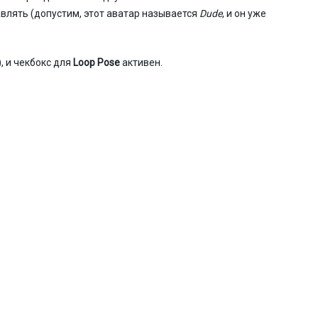
авлять (допустим, этот аватар называется
Dude
, и он уже
, и чекбокс для
Loop Pose
активен.