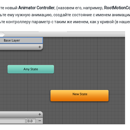
те новый
Animator Controller
, (назовем его, например,
RootMotionCon
ьте ему нужную анимацию, создайте состояние с именем анимаци
те контроллеру параметр с таким же именем, как у кривой (в наше