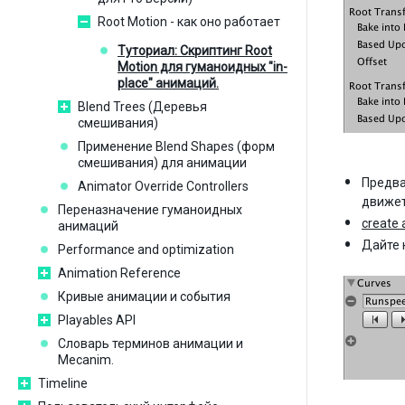
Root Motion - как оно работает
Туториал: Скриптинг Root
Motion для гуманоидных "in-
place" анимаций.
Blend Trees (Деревья
смешивания)
Применение Blend Shapes (форм
смешивания) для анимации
Предва
Animator Override Controllers
движет
Переназначение гуманоидных
create 
анимаций
Дайте 
Performance and optimization
Animation Reference
Кривые анимации и события
Playables API
Словарь терминов анимации и
Mecanim.
Timeline