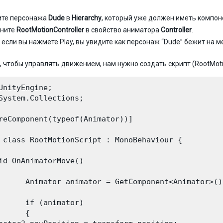
ите персонажа
Dude
в
Hierarchy
, который уже должен иметь компо
яните
RootMotionController
в свойство аниматора
Controller
.
 если вы нажмете Play, вы увидите как персонаж “Dude” бежит на м
, чтобы управлять движением, нам нужно создать скрипт (RootMoti
UnityEngine;

System.Collections;

reComponent(typeof(Animator))]

 class RootMotionScript : MonoBehaviour {

id OnAnimatorMove()

      Animator animator = GetComponent<Animator>();
      if (animator)

      {
