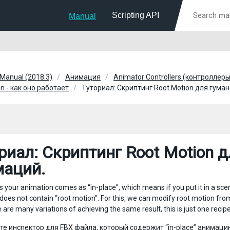
Scripting API
Manual
 Manual (2018.3)
Анимация
Animator Controllers (контроллер
n - как оно работает
Туториал: Скриптинг Root Motion для гуман
риал: Скриптинг Root Motion д
маций.
our animation comes as “in-place”, which means if you put it in a scene, 
does not contain “root motion”. For this, we can modify root motion from
 are many variations of achieving the same result, this is just one recipe
те инспектор для FBX файла, который содержит “in-place” анимаци