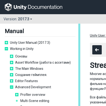
Version:
2017.3
Manual
Unity User
Unity User Manual (2017.3)
Working in Unity
Основы
Asset Workflow (работа с ассетами)
Stre
The Main Windows
Многие ас
Создание геймплея.
нормально
Editor Features
фильма на
Advanced Development
функции P
Profiler overview
Все файлы
Multi-Scene editing
указанный