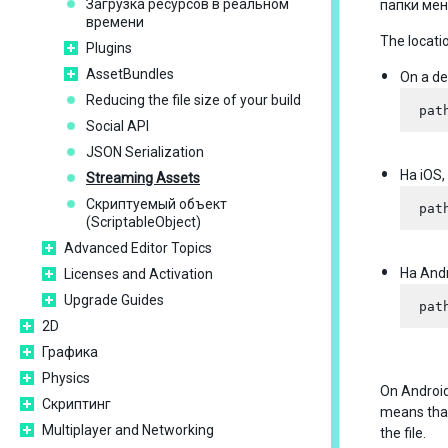
Загрузка ресурсов в реальном
папки мен
времени
The locatio
Plugins
AssetBundles
On a de
Reducing the file size of your build
Social API
JSON Serialization
На iOS
Streaming Assets
Скриптуемый объект
(ScriptableObject)
Advanced Editor Topics
На And
Licenses and Activation
Upgrade Guides
2D
Графика
Physics
On Android
Скриптинг
means that 
Multiplayer and Networking
the file.