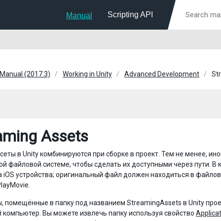
Scripting API
Manual
 Manual (2017.3)
Working in Unity
Advanced Development
St
aming Assets
сеты в Unity комбинируются при сборке в проект. Тем не менее, 
й файловой системе, чтобы сделать их доступными через пути. В
 iOS устройства; оригинальный файл должен находиться в файлов
layMovie.
, помещённые в папку под названием StreamingAssets в Unity про
 компьютер. Вы можете извлечь папку используя свойство
Applica