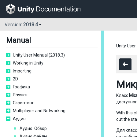
Version:
2018.4
Manual
Unity User
Unity User Manual (2018.3)
Working in Unity
Importing
2D
Мик
Графика
Physics
Класс
Mic
доступног
Скриптинг
Multiplayer and Networking
With this c
Аудио
out the st
Аудио. Обзор.
Для класс
Аудио файлы
подробной