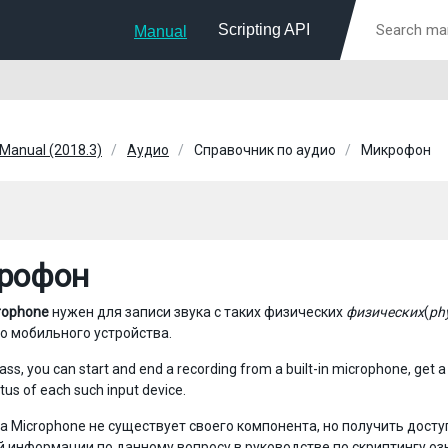
Scripting API
Manual
 Manual (2018.3)
Аудио
Справочник по аудио
Микрофон
рофон
rophone
нужен для записи звука с таких физических
физических
(
ph
о мобильного устройства.
lass, you can start and end a recording from a built-in microphone, get a
atus of each such input device.
а Microphone не существует своего компонента, но получить доступ
 информации по данному вопросу в руководстве по скриптингу о