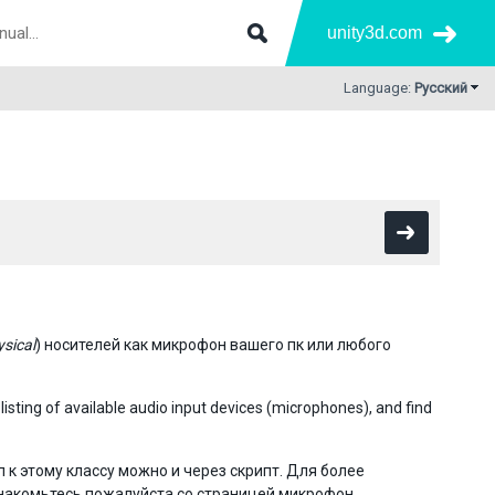
unity3d.com
Language:
Русский
ysical
) носителей как микрофон вашего пк или любого
 listing of available audio input devices (microphones), and find
 к этому классу можно и через скрипт. Для более
знакомьтесь пожалуйста со страницей
микрофон
.