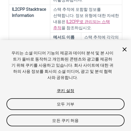
IL2CPP Stacktrace
스택 추적에 포함할 정보를
Information
선택합니다. 정보 유형에 대한 자세한
내용은
IL2CPP로 관리되는 스택
추적
을 참조하십시오.
메서드 이름
스택 추적에 각각의
관리되는 메서드를
포함합니다.
우리는 소셜 미디어 기능의 제공과 데이터 분석 및 본 사이
Method
스택 추적에 각각의
트가 올바로 동작하고 개인화된 콘텐츠와 광고를 제공하
Name, File
관리되는 메서드와
기 위해 쿠키를 사용하고 있습니다. 회사 사이트에 대한 귀
Name, and
파일 및 줄 번호
하의 사용 정보를 회사의 소셜 미디어, 광고 및 분석 협력
Line Number
정보를 포함합니다.
사와 공유합니다.
참고
: 이 옵션을
쿠키 설정
사용하면 빌드된
프로그램의 빌드
모두 거부
시간과 최종 크기를
모두 늘릴 수
있습니다.
모든 쿠키 허용
Use incremental
점진적 가비지 컬렉터를 사용려면 이