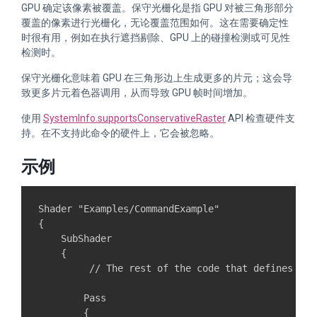
GPU 确定该像素被覆盖。保守光栅化是指 GPU 对被三角形部分
覆盖的像素进行光栅化，无论覆盖范围如何。这在需要确定性
时很有用，例如在执行遮挡剔除、GPU 上的碰撞检测或可见性
检测时。
保守光栅化意味着 GPU 在三角形边上生成更多的片元；这会导
致更多片元着色器调用，从而导致 GPU 帧时间增加。
使用
SystemInfo.supportsConservativeRaster
API 检查硬件支
持。在不支持此命令的硬件上，它会被忽略。
示例
Shader "Examples/CommandExample"

{

    SubShader

    {

         // The rest of the code that defines the
        Pass

        {    
