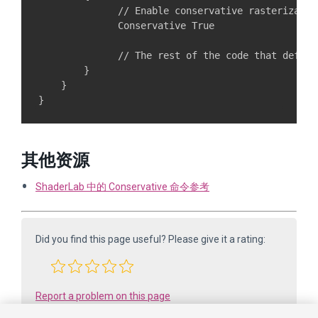
              // Enable conservative rasterization
              Conservative True

              // The rest of the code that define
        }

    }

其他资源
ShaderLab 中的 Conservative 命令参考
Did you find this page useful? Please give it a rating:
Report a problem on this page