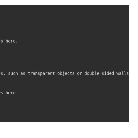
s here.

s, such as transparent objects or double-sided walls.

s here.
