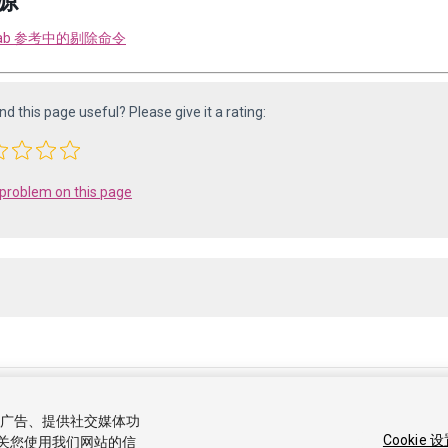
源
rLab 参考中的剔除命令
ind this page useful? Please give it a rating:
 problem on this page
25 Unity Technologies. All rights reserved. Built from 6000.0.65f1 (f34bf41
容和广告、提供社交媒体功
区答案
知识库
论坛
资源商店
使用条款
法律信息
隐私政
Cookie 
关您使用我们网站的信