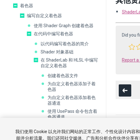
其他资
着色器
Shade
编写自定义着色器
使用 Shader Graph 创建着色器
在代码中编写着色器
Did you f
以代码编写着色器的简介
Shader 对象基础
在 ShaderLab 和 HLSL 中编写
Report a
自定义着色器
创建着色器文件
为自定义着色器添加子着
色器
为自定义着色器添加着色
器通道
使用 UsePass 命令包含着
色器通道
版权所有 ©2005-20
编写 HLSL 着色器程序
我们使用 Cookie 以允许我们网站的正常工作、个性化设计内
Unity 中的 GLSL
教程
社
能并分析流量。我们还同社交媒体、广告和分析合作伙伴分享有