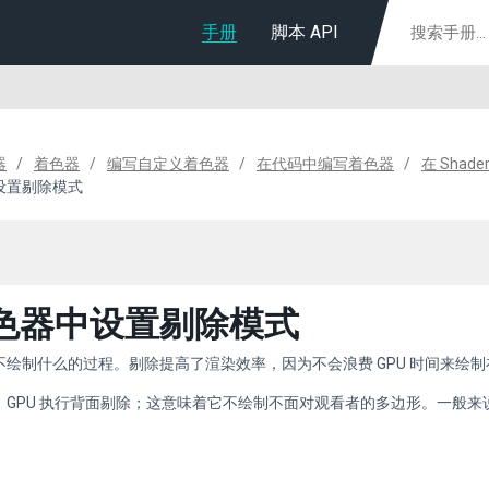
手册
脚本 API
器
着色器
编写自定义着色器
在代码中编写着色器
在 Shad
设置剔除模式
色器中设置剔除模式
不绘制什么的过程。剔除提高了渲染效率，因为不会浪费 GPU 时间来绘
，GPU 执行背面剔除；这意味着它不绘制不面对观看者的多边形。一般