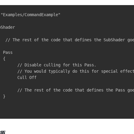
 "Examples/CommandExample"

Shader

   // The rest of the code that defines the SubShader goe
 Pass

 {    

        // Disable culling for this Pass.

        // You would typically do this for special effect
       Cull Off

        // The rest of the code that defines the Pass goe
 }
