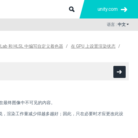
unity.com
语言 :
中文
erLab 和 HLSL 中编写自定义着色器
在 GPU 上设置渲染状态
制在最终图像中不可见的内容。
来说，渲染工作量减少得越多越好；因此，只在必要时才应更改此设