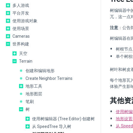
多人游戏
树编辑器中的树
平台开发
兀，这一点
使用游戏对象
注意
：公告
使用场景
Cameras
树编辑器在两
世界构建
树
根节点
天空
单个树枝
Terrain
树叶和树皮着
创建和编辑地形
Create Neighbor Terrains
每个地形瓦
地形工具
体验产生影
地形图层
其他资
笔刷
树
使用树编
使用树编辑器 (Tree Editor) 创建树
地形设置
从 Spee
从 SpeedTree 导入树