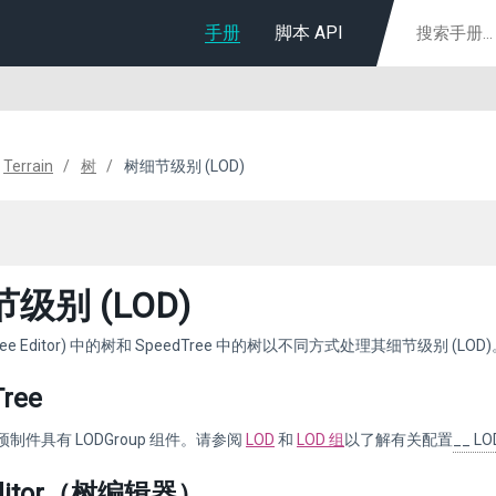
手册
脚本 API
Terrain
树
树细节级别 (LOD)
级别 (LOD)
ee Editor) 中的树和 SpeedTree 中的树以不同方式处理其细节级别 (LOD
ree
e 预制件具有 LODGroup 组件。请参阅
LOD
和
LOD 组
以了解有关配置
__ LO
Editor（树编辑器）