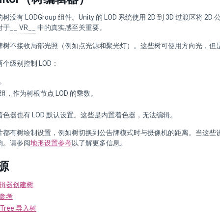
没有 LODGroup 组件。Unity 的 LOD 系统使用 2D 到 3D 过渡区将
对于
__ VR__
中的真实感至关重要。
牌树不接收局部光照（例如点光源和聚光灯）。这些树可使用方向光，但
个级别控制 LOD：
。
组，作为树根节点 LOD 的乘数。
色器也有 LOD 默认设置。这些是内置着色器，无法编辑。
片都有树绘制设置，例如树切换到公告牌模式时与摄像机的距离。当这些
响。请参阅
地形设置参考
以了解更多信息。
源
辑器创建树
参考
dTree 导入树