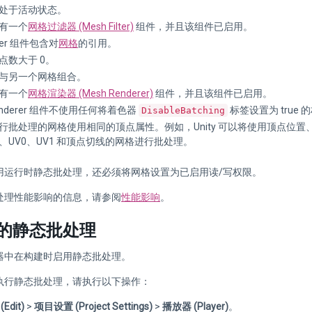
处于活动状态。
有一个
网格过滤器 (Mesh Filter)
组件，并且该组件已启用。
ilter 组件包含对
网格
的引用。
点数大于 0。
与另一个网格组合。
有一个
网格渲染器 (Mesh Renderer)
组件，并且该组件已启用。
Renderer 组件不使用任何将着色器
标签设置为 true 
DisableBatching
行批处理的网格使用相同的顶点属性。例如，Unity 可以将使用顶点位置
、UV0、UV1 和顶点切线的网格进行批处理。
用运行时静态批处理，还必须将网格设置为已启用读/写权限。
处理性能影响的信息，请参阅
性能影响
。
的静态批处理
器中在构建时启用静态批处理。
执行静态批处理，请执行以下操作：
Edit)
>
项目设置 (Project Settings)
>
播放器 (Player)
。