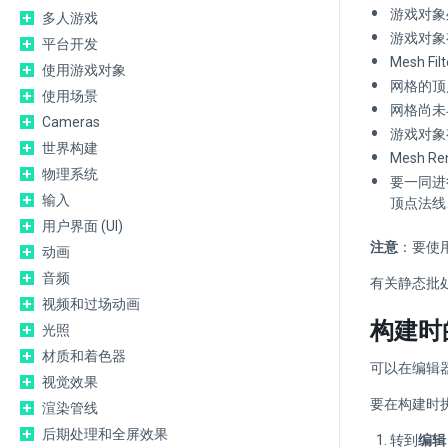
游戏对象
多人游戏
游戏对象
平台开发
Mesh F
使用游戏对象
网格的顶
使用场景
网格尚未
Cameras
游戏对象
世界构建
Mesh 
物理系统
要一同进
输入
顶点法线
用户界面 (UI)
注意
：要使
动画
音频
有关静态批
视频和过场动画
构建时
光照
材质和着色器
可以在编辑
视觉效果
要在构建时
渲染管线
后期处理和全屏效果
转到
编辑 (