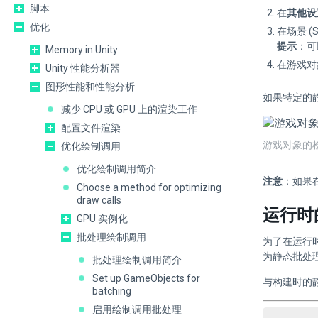
脚本
在
其他设置 
优化
在场景 (
提示
：可
Memory in Unity
在游戏对
Unity 性能分析器
图形性能和性能分析
如果特定的
减少 CPU 或 GPU 上的渲染工作
配置文件渲染
游戏对象的
优化绘制调用
优化绘制调用简介
注意
：如果在
Choose a method for optimizing
draw calls
运行时
GPU 实例化
批处理绘制调用
为了在运行时
为静态批处
批处理绘制调用简介
Set up GameObjects for
与构建时的
batching
启用绘制调用批处理