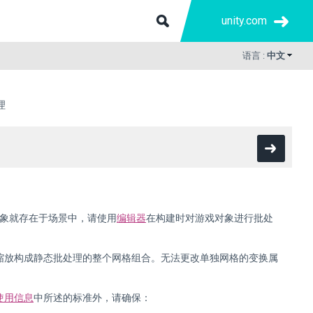
unity.com
语言 :
中文
理
对象就存在于场景中，请使用
编辑器
在构建时对游戏对象进行批处
或缩放构成静态批处理的整个网格组合。无法更改单独网格的变换属
使用信息
中所述的标准外，请确保：