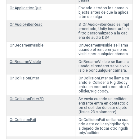
pausa.
OnApplicationQuit
Enviado a todos los game o
bjects antes de que la aplica
ción se salga.
OnAudioFilterRead
Si OnAudioFilterRead es impl
ementado, Unity insertará un
filtro personalizado a la cad
ena de audio DSP.
OnBecameInvisible
OnBecameInvisible se llama
cuando el renderer ya no es
visible por cualquier cámara.
OnBecameVisible
OnBecameVisible se llama c
uando el renderer se vuelve v
isible por cualquier cámara.
OnCollisionEnter
OnCollisionEnter se llama cu
ando el Collider o Rigidbody
entra en contacto con otro C
ollider/Rigidbody.
OnCollisionEnter2D
Se envia cuando un collider
entrante entra en contacto c
on el collider de este objeto
(física 2D solamente).
OnCollisionExit
OnCollisionExit se llama cua
ndo este collider/rigidbody h
a dejado de tocar otro rigidb
ody/collider.