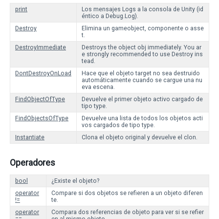
print
Los mensajes Logs a la consola de Unity (id
éntico a Debug.Log).
Destroy
Elimina un gameobject, componente o asse
t.
DestroyImmediate
Destroys the object obj immediately. You ar
e strongly recommended to use Destroy ins
tead.
DontDestroyOnLoad
Hace que el objeto target no sea destruido
automáticamente cuando se cargue una nu
eva escena.
FindObjectOfType
Devuelve el primer objeto activo cargado de
tipo type.
FindObjectsOfType
Devuelve una lista de todos los objetos acti
vos cargados de tipo type.
Instantiate
Clona el objeto original y devuelve el clon.
Operadores
bool
¿Existe el objeto?
operator
Compare si dos objetos se refieren a un objeto diferen
!=
te.
operator
Compara dos referencias de objeto para ver si se refier