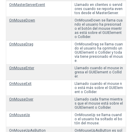
OnMasterServerEvent
Llamado en clientes o servid
ores cuando se reporta even
tos desde el MasterServer.
OnMouseDown
OnMouseDown se llama cua
ndo el usuario ha presionad
o el botón del mouse mientr
as está sobre el GUIElement
o Collider.
OnMouseDrag
OnMouseDrag se llama cuan
do el usuario ha oprimido un
GUIElement o Collider y toda
vía tiene presionado el mous
e.
OnMouseEnter
Llamado cuando el mouse in
gresa el GUIElement o Collid
er.
OnMouseExit
Llamado cuando el mouse n
o está más sobre el GUIElem
ent o Collider.
OnMouseOver
Llamado cada frame mientra
s que el mouse está sobre el
GUIElement o Collider.
OnMouseUp
OnMouseUp se llama cuand
o el usuario ha soltado el bo
tón del mouse.
OnMouseUpAsButton
OnMouseUpAsButton es sol