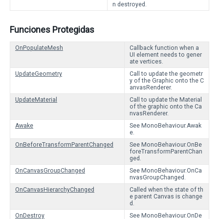
n destroyed.
Funciones Protegidas
OnPopulateMesh
Callback function when a
UI element needs to gener
ate vertices.
UpdateGeometry
Call to update the geometr
y of the Graphic onto the C
anvasRenderer.
UpdateMaterial
Call to update the Material
of the graphic onto the Ca
nvasRenderer.
Awake
See MonoBehaviour.Awak
e.
OnBeforeTransformParentChanged
See MonoBehaviour.OnBe
foreTransformParentChan
ged.
OnCanvasGroupChanged
See MonoBehaviour.OnCa
nvasGroupChanged.
OnCanvasHierarchyChanged
Called when the state of th
e parent Canvas is change
d.
OnDestroy
See MonoBehaviour.OnDe