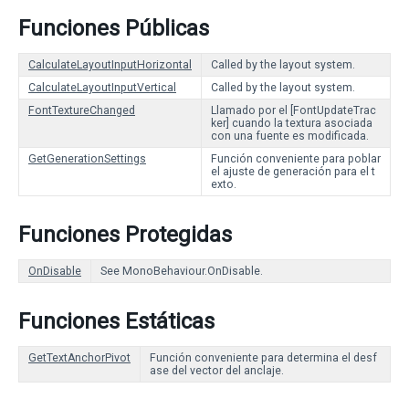
Funciones Públicas
CalculateLayoutInputHorizontal
Called by the layout system.
CalculateLayoutInputVertical
Called by the layout system.
FontTextureChanged
Llamado por el [FontUpdateTrac
ker] cuando la textura asociada
con una fuente es modificada.
GetGenerationSettings
Función conveniente para poblar
el ajuste de generación para el t
exto.
Funciones Protegidas
OnDisable
See MonoBehaviour.OnDisable.
Funciones Estáticas
GetTextAnchorPivot
Función conveniente para determina el desf
ase del vector del anclaje.