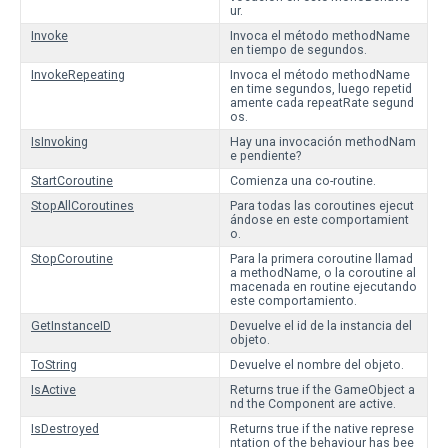
ur.
Invoke
Invoca el método methodName
en tiempo de segundos.
InvokeRepeating
Invoca el método methodName
en time segundos, luego repetid
amente cada repeatRate segund
os.
IsInvoking
Hay una invocación methodNam
e pendiente?
StartCoroutine
Comienza una co-routine.
StopAllCoroutines
Para todas las coroutines ejecut
ándose en este comportamient
o.
StopCoroutine
Para la primera coroutine llamad
a methodName, o la coroutine al
macenada en routine ejecutando
este comportamiento.
GetInstanceID
Devuelve el id de la instancia del
objeto.
ToString
Devuelve el nombre del objeto.
IsActive
Returns true if the GameObject a
nd the Component are active.
IsDestroyed
Returns true if the native represe
ntation of the behaviour has bee