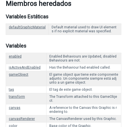
Miembros heredados
Variables Estáticas
defaultGraphicMaterial
Default material used to draw UI element
s if no explicit material was specified.
Variables
enabled
Enabled Behaviours are Updated, disabled
Behaviours are not.
isActiveAndEnabled
Has the Behaviour had enabled called.
gameObject
El game object que tiene este componente
adjunto. Un componente siempre está adj
unto a un game object.
tag
El tag de este game object.
transform
The Transform attached to this GameObje
ct.
canvas
A reference to the Canvas this Graphic is r
endering to.
canvasRenderer
The CanvasRenderer used by this Graphic.
color
Base color of the Graphic.