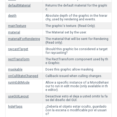
defaultMaterial
Returns the default material for the graphi
c.
depth
Absolute depth of the graphic in the hierar
chy, used by rendering and events.
mainTexture
The graphic's texture. (Read Only).
material
The Material set by the user.
materialForRendering
The material that will be sent for Rendering
(Read only).
raycastTarget
Should this graphic be considered a target
for raycasting?
rectTransform
The RectTransform component used by th
e Graphic.
maskable
Does this graphic allow masking.
onCullStateChanged
Callback issued when culling changes.
runInEditMode
Allow a specific instance of a MonoBehavi
our to run in edit mode (only available in th
e editor).
useGUILayout
Desactivar esto el deja a usted omitir la fa
se del diseño del GUI.
hideFlags
¿Debería el objeto estar oculto, guardado
con la escena o modificable por el usuari
o?