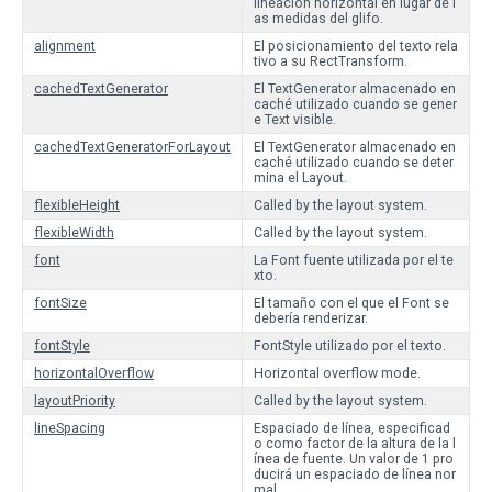
lineación horizontal en lugar de l
as medidas del glifo.
alignment
El posicionamiento del texto rela
tivo a su RectTransform.
cachedTextGenerator
El TextGenerator almacenado en
caché utilizado cuando se gener
e Text visible.
cachedTextGeneratorForLayout
El TextGenerator almacenado en
caché utilizado cuando se deter
mina el Layout.
flexibleHeight
Called by the layout system.
flexibleWidth
Called by the layout system.
font
La Font fuente utilizada por el te
xto.
fontSize
El tamaño con el que el Font se
debería renderizar.
fontStyle
FontStyle utilizado por el texto.
horizontalOverflow
Horizontal overflow mode.
layoutPriority
Called by the layout system.
lineSpacing
Espaciado de línea, especificad
o como factor de la altura de la l
ínea de fuente. Un valor de 1 pro
ducirá un espaciado de línea nor
mal.