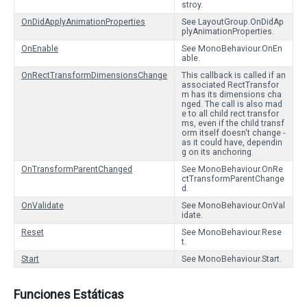
stroy.
OnDidApplyAnimationProperties
See LayoutGroup.OnDidAp
plyAnimationProperties.
OnEnable
See MonoBehaviour.OnEn
able.
OnRectTransformDimensionsChange
This callback is called if an
associated RectTransfor
m has its dimensions cha
nged. The call is also mad
e to all child rect transfor
ms, even if the child transf
orm itself doesn't change -
as it could have, dependin
g on its anchoring.
OnTransformParentChanged
See MonoBehaviour.OnRe
ctTransformParentChange
d.
OnValidate
See MonoBehaviour.OnVal
idate.
Reset
See MonoBehaviour.Rese
t.
Start
See MonoBehaviour.Start.
Funciones Estáticas