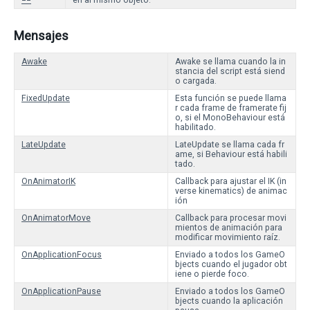
==
en al mismo objeto.
Mensajes
Awake
Awake se llama cuando la in
stancia del script está siend
o cargada.
FixedUpdate
Esta función se puede llama
r cada frame de framerate fij
o, si el MonoBehaviour está
habilitado.
LateUpdate
LateUpdate se llama cada fr
ame, si Behaviour está habili
tado.
OnAnimatorIK
Callback para ajustar el IK (in
verse kinematics) de animac
ión
OnAnimatorMove
Callback para procesar movi
mientos de animación para
modificar movimiento raíz.
OnApplicationFocus
Enviado a todos los GameO
bjects cuando el jugador obt
iene o pierde foco.
OnApplicationPause
Enviado a todos los GameO
bjects cuando la aplicación