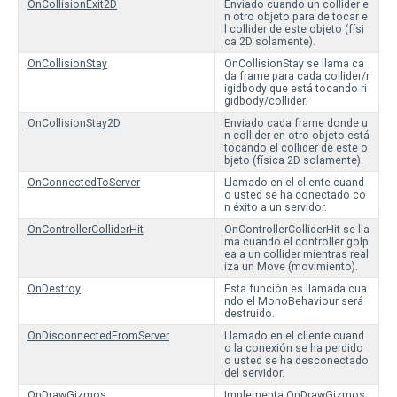
OnCollisionExit2D
Enviado cuando un collider e
n otro objeto para de tocar e
l collider de este objeto (físi
ca 2D solamente).
OnCollisionStay
OnCollisionStay se llama ca
da frame para cada collider/r
igidbody que está tocando ri
gidbody/collider.
OnCollisionStay2D
Enviado cada frame donde u
n collider en otro objeto está
tocando el collider de este o
bjeto (física 2D solamente).
OnConnectedToServer
Llamado en el cliente cuand
o usted se ha conectado co
n éxito a un servidor.
OnControllerColliderHit
OnControllerColliderHit se lla
ma cuando el controller golp
ea a un collider mientras real
iza un Move (movimiento).
OnDestroy
Esta función es llamada cua
ndo el MonoBehaviour será
destruido.
OnDisconnectedFromServer
Llamado en el cliente cuand
o la conexión se ha perdido
o usted se ha desconectado
del servidor.
OnDrawGizmos
Implementa OnDrawGizmos