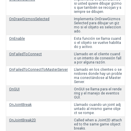
si usted quiere dibujar gizmo
s que también se recojan y s
iempre se dibujen.
OnDrawGizmosSelected
Implementa OnDrawGizmos
Selected para dibujar un giz
mo si el objeto es seleccion
ado.
OnEnable
Esta función se llama cuand
o el objeto se vuelve habilita
do y activo.
OnFailedToConnect
Llamado en el cliente cuand
o un intento de conexión fall
a por alguna razón.
OnFailedToConnectToMasterServer
Llamado en los clientes o se
rvidores donde hay un proble
ma conectándose al Master
Server.
OnGUI
OnGUI se llama para el rende
ring y el manejo de eventos
GUI.
OnJointBreak
Llamado cuando un joint adj
untado al mismo game obje
ct se rompe.
OnJointBreak2D
Called when a Joint2D attach
ed to the same game object
breaks.