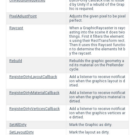
OnRebuildRequested
Editor-only callback that is issue
d by Unity if a rebuild of the Grap
hic is required.
PixelAdjustPoint
Adjusts the given pixel to be pixel
perfect.
Raycast
When a GraphicRaycaster is rayc
asting into the scene it does two
things. First it filters the element
s using their RectTransform rect.
Then it uses this Raycast functio
n to determine the elements hit b
y the raycast.
Rebuild
Rebuilds the graphic geometry a
nd its material on the PreRender
cycle.
RegisterDirtyLayoutCallback
Add a listener to receive notificat
ion when the graphics layout is d
irtied.
RegisterDirtyMaterialCallback
Add a listener to receive notificat
ion when the graphics material is
dirtied.
RegisterDirtyVerticesCallback
Add a listener to receive notificat
ion when the graphics vertices ar
e dirtied.
SetAllDirty
Mark the Graphic as dirty.
SetLayoutDirty
Mark the layout as dirty.