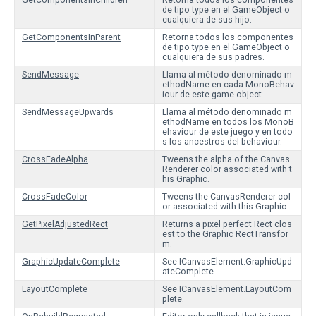
GetComponentsInChildren
Retorna todos los componentes
de tipo type en el GameObject o
cualquiera de sus hijo.
GetComponentsInParent
Retorna todos los componentes
de tipo type en el GameObject o
cualquiera de sus padres.
SendMessage
Llama al método denominado m
ethodName en cada MonoBehav
iour de este game object.
SendMessageUpwards
Llama al método denominado m
ethodName en todos los MonoB
ehaviour de este juego y en todo
s los ancestros del behaviour.
CrossFadeAlpha
Tweens the alpha of the Canvas
Renderer color associated with t
his Graphic.
CrossFadeColor
Tweens the CanvasRenderer col
or associated with this Graphic.
GetPixelAdjustedRect
Returns a pixel perfect Rect clos
est to the Graphic RectTransfor
m.
GraphicUpdateComplete
See ICanvasElement.GraphicUpd
ateComplete.
LayoutComplete
See ICanvasElement.LayoutCom
plete.