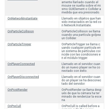
amente llamado cuando el
mouse se suelta sobre el mi
smo GUIElement o Collider a
medida que era presionado.
OnNetworkInstantiate
Llamado en objetos que han
sido instaciados en la red co
n Network.Instantiate.
OnParticleCollision
OnParticleCollision se llama
cuando una partícula golpea
un Collider.
OnParticleTrigger
OnParticleTrigger se llama c
uando cualquier partícula en
un sistema de partículas coi
ncide con las condiciones e
n el módulo trigger.
OnPlayerConnected
Llamado en el servidor cuan
do un nuevo player se ha co
nectado con éxito.
OnPlayerDisconnected
Llamado en el servidor cuan
do un player se ha desconec
tado del servidor.
OnPostRender
OnPostRender se llama desp
ués de que la cámara ha ter
minado de renderizar la esce
na.
OnPreCull
OnPreCull is called before a