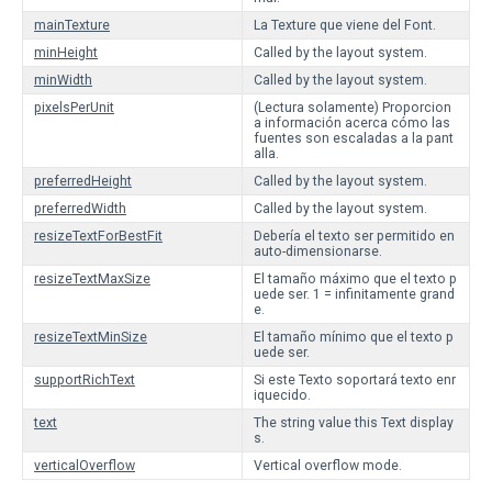
mainTexture
La Texture que viene del Font.
minHeight
Called by the layout system.
minWidth
Called by the layout system.
pixelsPerUnit
(Lectura solamente) Proporcion
a información acerca cómo las
fuentes son escaladas a la pant
alla.
preferredHeight
Called by the layout system.
preferredWidth
Called by the layout system.
resizeTextForBestFit
Debería el texto ser permitido en
auto-dimensionarse.
resizeTextMaxSize
El tamaño máximo que el texto p
uede ser. 1 = infinitamente grand
e.
resizeTextMinSize
El tamaño mínimo que el texto p
uede ser.
supportRichText
Si este Texto soportará texto enr
iquecido.
text
The string value this Text display
s.
verticalOverflow
Vertical overflow mode.