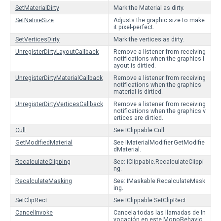
SetMaterialDirty
Mark the Material as dirty.
SetNativeSize
Adjusts the graphic size to make
it pixel-perfect.
SetVerticesDirty
Mark the vertices as dirty.
UnregisterDirtyLayoutCallback
Remove a listener from receiving
notifications when the graphics l
ayout is dirtied.
UnregisterDirtyMaterialCallback
Remove a listener from receiving
notifications when the graphics
material is dirtied.
UnregisterDirtyVerticesCallback
Remove a listener from receiving
notifications when the graphics v
ertices are dirtied.
Cull
See IClippable.Cull.
GetModifiedMaterial
See IMaterialModifier.GetModifie
dMaterial.
RecalculateClipping
See: IClippable.RecalculateClippi
ng.
RecalculateMasking
See: IMaskable.RecalculateMask
ing.
SetClipRect
See IClippable.SetClipRect.
CancelInvoke
Cancela todas las llamadas de In
vocación en este MonoBehavio