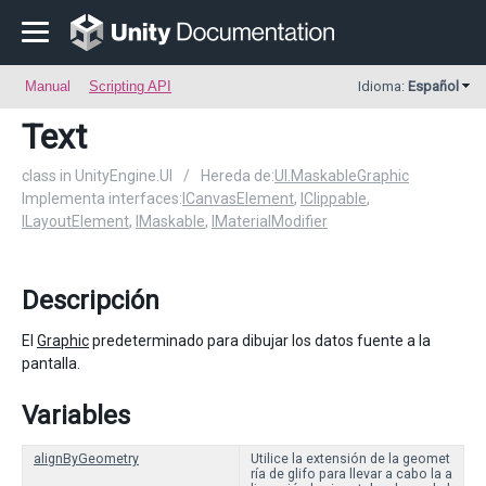
Manual
Scripting API
Idioma:
Español
Text
class in UnityEngine.UI
/
Hereda de:
UI.MaskableGraphic
Implementa interfaces:
ICanvasElement
,
IClippable
,
ILayoutElement
,
IMaskable
,
IMaterialModifier
Descripción
El
Graphic
predeterminado para dibujar los datos fuente a la
pantalla.
Variables
alignByGeometry
Utilice la extensión de la geomet
ría de glifo para llevar a cabo la a