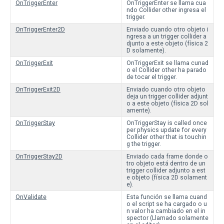
OnTriggerEnter
OnTriggerEnter se llama cua
ndo Collider other ingresa el
trigger.
OnTriggerEnter2D
Enviado cuando otro objeto i
ngresa a un trigger collider a
djunto a este objeto (física 2
D solamente).
OnTriggerExit
OnTriggerExit se llama cunad
o el Collider other ha parado
de tocar el trigger.
OnTriggerExit2D
Enviado cuando otro objeto
deja un trigger collider adjunt
o a este objeto (física 2D sol
amente).
OnTriggerStay
OnTriggerStay is called once
per physics update for every
Collider other that is touchin
g the trigger.
OnTriggerStay2D
Enviado cada frame donde o
tro objeto está dentro de un
trigger collider adjunto a est
e objeto (física 2D solament
e).
OnValidate
Esta función se llama cuand
o el script se ha cargado o u
n valor ha cambiado en el in
spector (Llamado solamente