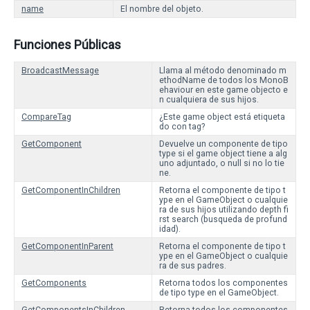
name
El nombre del objeto.
Funciones Públicas
BroadcastMessage
Llama al método denominado m
ethodName de todos los MonoB
ehaviour en este game objecto e
n cualquiera de sus hijos.
CompareTag
¿Este game object está etiqueta
do con tag?
GetComponent
Devuelve un componente de tipo
type si el game object tiene a alg
uno adjuntado, o null si no lo tie
ne.
GetComponentInChildren
Retorna el componente de tipo t
ype en el GameObject o cualquie
ra de sus hijos utilizando depth fi
rst search (busqueda de profund
idad).
GetComponentInParent
Retorna el componente de tipo t
ype en el GameObject o cualquie
ra de sus padres.
GetComponents
Retorna todos los componentes
de tipo type en el GameObject.