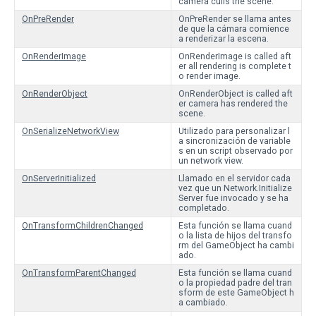
camera culls the scene.
OnPreRender
OnPreRender se llama antes
de que la cámara comience
a renderizar la escena.
OnRenderImage
OnRenderImage is called aft
er all rendering is complete t
o render image.
OnRenderObject
OnRenderObject is called aft
er camera has rendered the
scene.
OnSerializeNetworkView
Utilizado para personalizar l
a sincronización de variable
s en un script observado por
un network view.
OnServerInitialized
Llamado en el servidor cada
vez que un Network.Initialize
Server fue invocado y se ha
completado.
OnTransformChildrenChanged
Esta función se llama cuand
o la lista de hijos del transfo
rm del GameObject ha cambi
ado.
OnTransformParentChanged
Esta función se llama cuand
o la propiedad padre del tran
sform de este GameObject h
a cambiado.