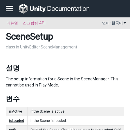
매뉴얼
스크립팅 API
언어:
한국어
SceneSetup
class in UnityEditor.SceneManagement
설명
The setup information for a Scene in the SceneManager. This
cannot be used in Play Mode.
변수
isActive
If the Scene is active.
isLoaded
If the Scene is loaded.