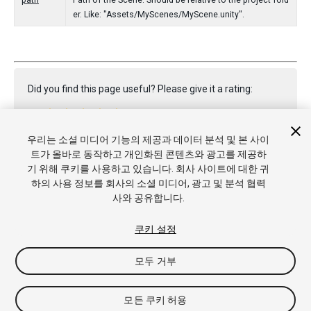
path
Path of the Scene. Should be relative to the project fold
er. Like: "Assets/MyScenes/MyScene.unity".
Did you find this page useful? Please give it a rating:
우리는 소셜 미디어 기능의 제공과 데이터 분석 및 본 사이
Report a problem on this page
트가 올바로 동작하고 개인화된 콘텐츠와 광고를 제공하
기 위해 쿠키를 사용하고 있습니다. 회사 사이트에 대한 귀
하의 사용 정보를 회사의 소셜 미디어, 광고 및 분석 협력
사와 공유합니다.
쿠키 설정
Copyright © 2022 Unity Technologies. Publication 2021.3
모두 거부
튜토리얼
커뮤니티 답변
기술 자료
포럼
에셋 스토어
상표
및 이용약관
법률정보
개인정보처리방침
쿠키
내 개인정보 판
매 금지
쿠키 기본 설정
모든 쿠키 허용