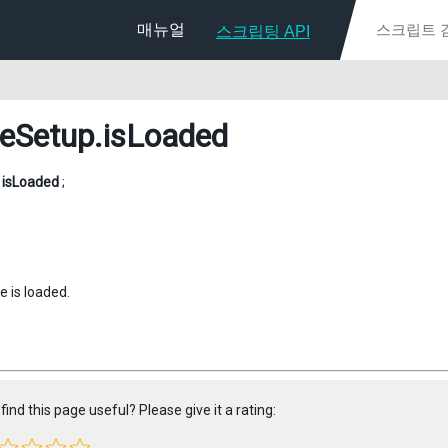
매뉴얼
스크립팅 API
eSetup
.isLoaded
l
isLoaded
;
e is loaded.
find this page useful? Please give it a rating: