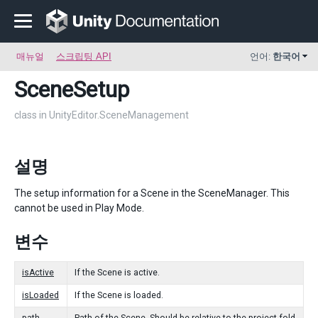
매뉴얼
스크립팅 API
언어:
한국어
SceneSetup
class in UnityEditor.SceneManagement
설명
The setup information for a Scene in the SceneManager. This
cannot be used in Play Mode.
변수
isActive
If the Scene is active.
isLoaded
If the Scene is loaded.