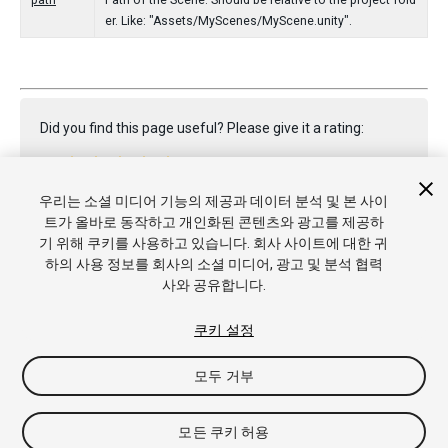
path
Path of the Scene. Should be relative to the project fold
er. Like: "Assets/MyScenes/MyScene.unity".
Did you find this page useful? Please give it a rating:
우리는 소셜 미디어 기능의 제공과 데이터 분석 및 본 사이
Report a problem on this page
트가 올바로 동작하고 개인화된 콘텐츠와 광고를 제공하
기 위해 쿠키를 사용하고 있습니다. 회사 사이트에 대한 귀
하의 사용 정보를 회사의 소셜 미디어, 광고 및 분석 협력
사와 공유합니다.
쿠키 설정
Copyright © 2022 Unity Technologies. Publication 2023.1
모두 거부
튜토리얼
커뮤니티 답변
기술 자료
포럼
에셋 스토어
상표
및 이용약관
법률정보
개인정보처리방침
쿠키
내 개인정보 판
매 금지
쿠키 기본 설정
모든 쿠키 허용