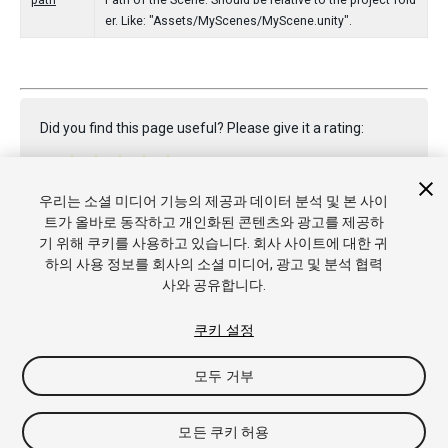
path
Path of the Scene. Should be relative to the project fold
er. Like: "Assets/MyScenes/MyScene.unity".
Did you find this page useful? Please give it a rating:
우리는 소셜 미디어 기능의 제공과 데이터 분석 및 본 사이
Report a problem on this page
트가 올바로 동작하고 개인화된 콘텐츠와 광고를 제공하
기 위해 쿠키를 사용하고 있습니다. 회사 사이트에 대한 귀
하의 사용 정보를 회사의 소셜 미디어, 광고 및 분석 협력
사와 공유합니다.
쿠키 설정
Copyright © 2020 Unity Technologies. Publication 2020.1
모두 거부
튜토리얼
커뮤니티 답변
기술 자료
포럼
에셋 스토어
상표
및 이용약관
법률정보
개인정보처리방침
쿠키
내 개인정보 판
매 금지
쿠키 기본 설정
모든 쿠키 허용