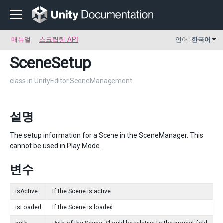
매뉴얼
스크립팅 API
언어:
한국어
SceneSetup
class in UnityEditor.SceneManagement
설명
The setup information for a Scene in the SceneManager. This
cannot be used in Play Mode.
변수
isActive
If the Scene is active.
isLoaded
If the Scene is loaded.