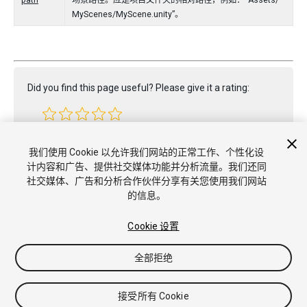
path
场景路径。应是项目文件夹的相对路径，例如：“Assets/
MyScenes/MyScene.unity”。
Did you find this page useful? Please give it a rating:
Report a problem on this page
我们使用 Cookie 以允许我们网站的正常工作、个性化设
计内容和广告、提供社交媒体功能并分析流量。我们还同
社交媒体、广告和分析合作伙伴分享有关您使用我们网站
的信息。
Cookie 设置
Copyright © 2022 Unity Technologies. Publication 2021.3
全部拒绝
教程
社区答案
知识库
论坛
Asset Store
商标和使用条款
法律条款
隐私政策
Cookie
不要出售或分享我的个人信息
Cookie 偏好
接受所有 Cookie