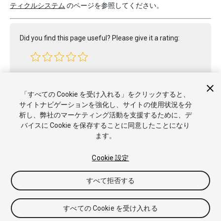
ティクルシステム
のページを参照してください。
Did you find this page useful? Please give it a rating:
Report a problem on this page
「すべての Cookie を受け入れる」をクリックすると、
サイトナビゲーションを強化し、サイトの使用状況を分
析し、弊社のマーケティング活動を支援するために、デ
バイスに Cookie を保存することに同意したことになり
ます。
Cookie 設定
Copyright © 2020 Unity Technologies. Publication 2020.1
すべて拒否する
チュートリアル
Answers
ナレッジベース
フォーラム
アセッ
トストア
商標と利用規約
法律関連
プライバシーポリシー
ク
ッキー
私の個人情報を販売または共有しない
すべての Cookie を受け入れる
Cookie 優先設定