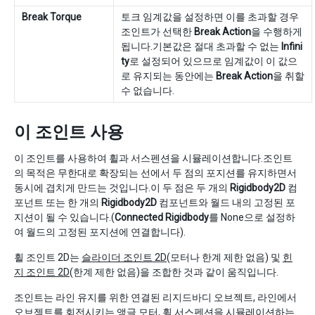
Break Torque
토크 임계값을 설정하면 이를 초과할 경우
조인트가 선택한
Break Action
을 수행하게
됩니다.기본값은 절대 초과할 수 없는
Infini
ty
로 설정되어 있으므로 임계값이 이 값으
로 유지되는 동안에는
Break Action
을 취할
수 없습니다.
이 조인트 사용
이 조인트를 사용하여 휠과 서스펜션을 시뮬레이션합니다.조인트
의 목적은 무한대로 확장되는 선에서 두 점의 포지션를 유지하면서
동시에 겹치게 만드는 것입니다.이 두 점은 두 개의
Rigidbody2D
컴
포넌트 또는 한 개의
Rigidbody2D
컴포넌트와 월드 내의 고정된 포
지션이 될 수 있습니다.(
Connected Rigidbody
를 None으로 설정하
여 월드의 고정된 포지션에 연결합니다).
휠 조인트 2D는
슬라이더 조인트 2D
(모터나 한계 제한 없음) 및
힌
지 조인트 2D
(한계 제한 없음)을 조합한 것과 같이 움직입니다.
조인트는 라인 유지를 위한 연결된 리지드바디 오브젝트, 라인에서
오브젝트를 회전시키는 앵글 모터, 휠 서스펜션을 시뮬레이션하는