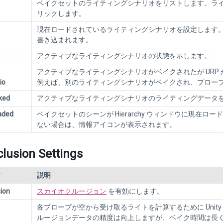
ベイクセットのライティングシナリオをリストします。ラ
リックします。
現在ロードされているライティングシナリオを設定します
書き込まれます。
アクティブなライティングシナリオの状態を示します。
アクティブなライティングシナリオがベイクされたが UR
io
例えば、別のライティングシナリオがベイクされ、プロー
ked
アクティブなライティングシナリオのライティングデータ
aded
ベイクセットのシーンが Hierarchy ウィンドウに現在
ない場合は、情報アイコンが表示されます。
lusion Settings
ィ
説明
ion
スカイオクルージョン
を有効にします。
各プローブが空から受け取るライトを計算するために Uni
ルージョンデータの精度は向上しますが、ベイク時間は長くな