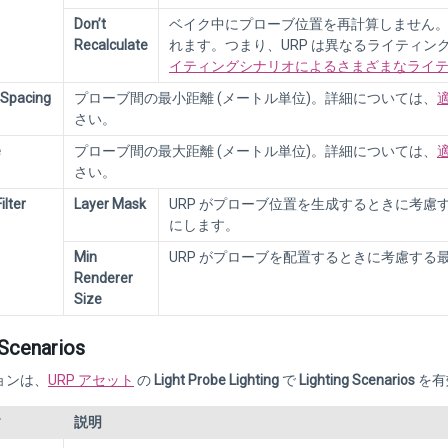
Don’t
ベイク中にプローブ位置を再計算しません
Recalculate
れます。つまり、URP は異なるライティ
イティングシナリオによるさまざまなライ
 Spacing
プローブ間の最小距離 (メートル単位)。詳細については、
さい。
e
プローブ間の最大距離 (メートル単位)。詳細については、
さい。
ilter
Layer Mask
URP がプローブ位置を生成するときに考慮
にします。
Min
URP がプローブを配置するときに考慮する
Renderer
Size
 Scenarios
ョンは、
URP アセット
の
Light Probe Lighting
で
Lighting Scenarios
を有
ィ
説明