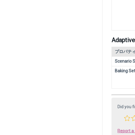
Adaptive
プロパテ
Scenario S
Baking Set
Did you f
Report a