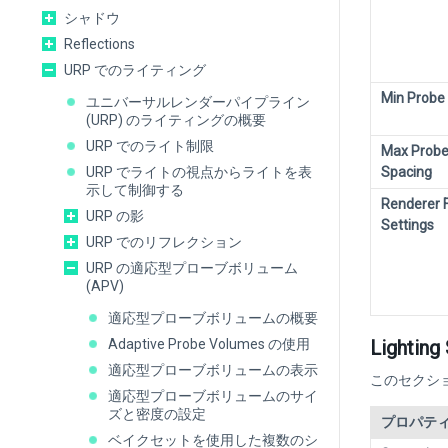
シャドウ
Reflections
URP でのライティング
Min Probe
ユニバーサルレンダーパイプライン
(URP) のライティングの概要
URP でのライト制限
Max Prob
URP でライトの視点からライトを表
Spacing
示して制御する
Renderer F
URP の影
Settings
URP でのリフレクション
URP の適応型プローブボリューム
(APV)
適応型プローブボリュームの概要
Adaptive Probe Volumes の使用
Lighting
適応型プローブボリュームの表示
このセクシ
適応型プローブボリュームのサイ
ズと密度の設定
プロパテ
ベイクセットを使用した複数のシ