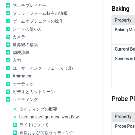
マルチプレイヤー
Baking
プラットフォーム特有の情報
Property
ゲームオブジェクトの操作
シーンの使い方
Baking M
カメラ
世界観の構築
Current Ba
物理演算
Scenes in 
入力
ユーザーインターフェース（UI）
Animation
オーディオ
ビデオとカットシーン
Probe P
ライティング
ライティングの概要
Property
Lighting configuration workflow
ライトについて
Probe Posi
直接および間接ライティング