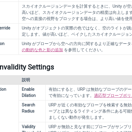
スカイオクルージョンデータを計算するときに、Unity 
高いほど、スカイオクルージョンデータの精度は向上しま
空への直接の視野をブロックする場合は、より高い値を使用
erride
Unity がオブジェクトの実際の色ではなく、空のライト
定します。値が高いほど、ベイクしたスカイオクルージョンラ
ion
Unity がプローブから空への方向に関するより正確なデ
の動的な色と影の追加
を参照してください。
nvalidity Settings
説明
tion
Enable
有効にすると、URP は無効なプローブの
Dilation
で有効になっています。
適応型プローブボリ
Search
URP が近くの有効なプローブを検索する
Radius
ーブとは異なるライティング条件にある可能
ましくない動作が発生します。
Validity
URP が無効と見なす前にプローブがサン