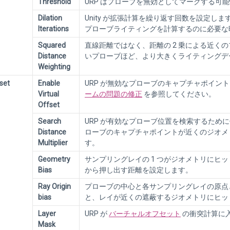
Threshold
URP はプローブを無効としてマークする可
Dilation
Unity が拡張計算を繰り返す回数を設定し
Iterations
プローブライティングを計算するのに必要な
Squared
直線距離ではなく、距離の 2 乗による近く
Distance
いプローブほど、より大きくライティングデ
Weighting
fset
Enable
URP が無効なプローブのキャプチャポイン
Virtual
ームの問題の修正
を参照してください。
Offset
Search
URP が有効なプローブ位置を検索するた
Distance
ローブのキャプチャポイントが近くのジオメ
Multiplier
す。
Geometry
サンプリングレイの 1 つがジオメトリにヒ
Bias
から押し出す距離を設定します。
Ray Origin
プローブの中心と各サンプリングレイの原点と
bias
と、レイが近くの遮蔽するジオメトリにヒッ
Layer
URP が
バーチャルオフセット
の衝突計算に
Mask