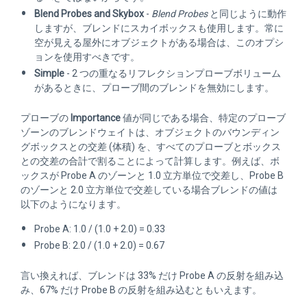
Blend Probes and Skybox
-
Blend Probes
と同じように動作
しますが、ブレンドにスカイボックスも使用します。常に
空が見える屋外にオブジェクトがある場合は、このオプシ
ョンを使用すべきです。
Simple
- 2 つの重なるリフレクションプローブボリューム
があるときに、プローブ間のブレンドを無効にします。
プローブの
Importance
値が同じである場合、特定のプローブ
ゾーンのブレンドウェイトは、オブジェクトのバウンディン
グボックスとの交差 (体積) を、すべてのプローブとボックス
との交差の合計で割ることによって計算します。例えば、ボ
ックスが Probe A のゾーンと 1.0 立方単位で交差し、Probe B
のゾーンと 2.0 立方単位で交差している場合ブレンドの値は
以下のようになります。
Probe A: 1.0 / (1.0 + 2.0) = 0.33
Probe B: 2.0 / (1.0 + 2.0) = 0.67
言い換えれば、ブレンドは 33% だけ Probe A の反射を組み込
み、67% だけ Probe B の反射を組み込むともいえます。