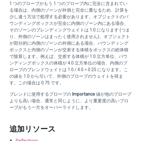
1 つのプローブがもう 1 つのプローブ内に完全に含まれてい
る場合は、内側のゾーンが外側と完全に重なるため、計算を
少し違う方法で処理する必要があります。オブジェクトのバ
ウンディングボックスが完全に内側のゾーン内にある場合、
そのゾーンのブレンディングウェイトは 1.0 になります (つま
り、外側のゾーンはまったく使用されません)。オブジェクト
が部分的に内側のゾーンの外側にある場合、バウンディング
ボックスと内側のゾーンが交差する体積をボックスの総体積
で除算します。例えば、交差する体積が 1.0 立方単位、バウ
ンディングボックスの体積が 4.0 立方単位の場合、内側のプ
ローブのブレンドウェイトは 1.0 / 4.0 = 0.25 になります。こ
の値を 1.0 から引いて、外側のプローブのウェイトを得ま
す。この場合は 0.75 です。
ブレンドに使用するプローブの
Importance
値が他のプローブ
よりも高い場合、通常と同じように、より重要度の高いプロ
ーブがもう一方をオーバーライドします。
追加リソース
Reflections