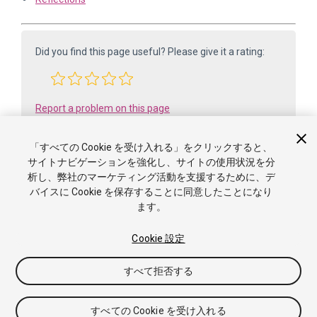
Did you find this page useful? Please give it a rating:
Report a problem on this page
「すべての Cookie を受け入れる」をクリックすると、
サイトナビゲーションを強化し、サイトの使用状況を分
析し、弊社のマーケティング活動を支援するために、デ
バイスに Cookie を保存することに同意したことになり
ます。
Cookie 設定
Copyright ©2005-2025 Unity Technologies. All rights reserved. Built
from 6000.0.65f1 (f34bf41fecc5). Built on: 2025-12-15.
すべて拒否する
チュートリアル
Answers
ナレッジベース
フォーラ
ム
Asset Store
利用規約
法的情報
プライバシーポリ
シー
クッキーについて
私の個人情報を販売または共有し
すべての Cookie を受け入れる