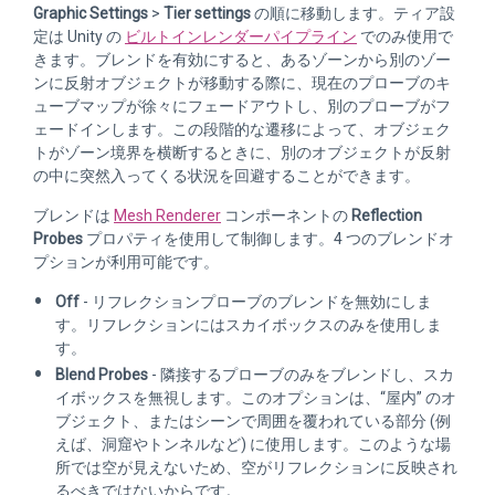
Graphic Settings
>
Tier settings
の順に移動します。ティア設
定は Unity の
ビルトインレンダーパイプライン
でのみ使用で
きます。ブレンドを有効にすると、あるゾーンから別のゾー
ンに反射オブジェクトが移動する際に、現在のプローブのキ
ューブマップが徐々にフェードアウトし、別のプローブがフ
ェードインします。この段階的な遷移によって、オブジェク
トがゾーン境界を横断するときに、別のオブジェクトが反射
の中に突然入ってくる状況を回避することができます。
ブレンドは
Mesh Renderer
コンポーネントの
Reflection
Probes
プロパティを使用して制御します。4 つのブレンドオ
プションが利用可能です。
Off
- リフレクションプローブのブレンドを無効にしま
す。リフレクションにはスカイボックスのみを使用しま
す。
Blend Probes
- 隣接するプローブのみをブレンドし、スカ
イボックスを無視します。このオプションは、“屋内” のオ
ブジェクト、またはシーンで周囲を覆われている部分 (例
えば、洞窟やトンネルなど) に使用します。このような場
所では空が見えないため、空がリフレクションに反映され
るべきではないからです。