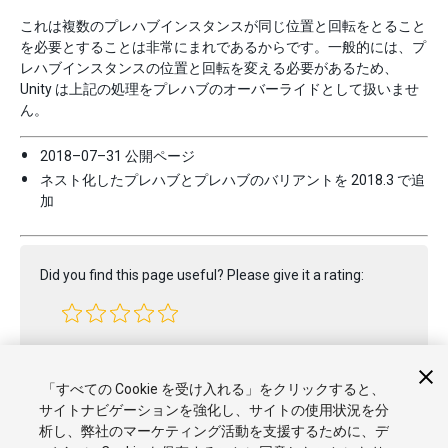
これは複数のプレハブインスタンスが同じ位置と回転をとること
を必要とすることは非常にまれであるからです。一般的には、プ
レハブインスタンスの位置と回転を変える必要があるため、
Unity は上記の処理をプレハブのオーバーライドとして扱いませ
ん。
2018–07–31 公開ページ
ネスト化したプレハブとプレハブのバリアントを 2018.3 で追
加
Did you find this page useful? Please give it a rating:
Report a problem on this page
「すべての Cookie を受け入れる」をクリックすると、
サイトナビゲーションを強化し、サイトの使用状況を分
析し、弊社のマーケティング活動を支援するために、デ