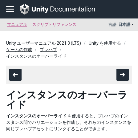
マニュアル
スクリプトリファレンス
言語:
日本語
Unity ユーザーマニュアル 2021.3 (LTS)
Unity を使用する
ゲームの作成
プレハブ
インスタンスのオーバーライド
インスタンスのオーバーラ
イド
インスタンスのオーバーライド
を使用すると、プレハブのイン
スタンス間でバリエーションを作成し、それらのインスタンスを
同じプレハブアセットにリンクすることができます。