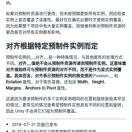
响。
如果对预制件资源进行更改，但未按预期更新所有实例，则应检查
实例上是否覆盖了该属性。最好仅在确实必要时才使用实例覆盖，
因为如果整个项目中有大量实例覆盖，则很难判断对预制件资源的
更改是否对所有实例都有影响。
对齐根据特定预制件实例而定
预制件实例的__对齐__是一种特殊情况，与其他属性的处理方式
不同。
对齐__值绝不会从预制件资源传递到预制件实例。这意味着
对齐值始终可与预制件资源的对齐不同，而不是作为显式实例覆
盖。具体而言，对齐表示预制件实例的根变换的
Position__ 和
Rotation
属性，对于矩形变换，还包括
Width
、
Height
、
Margins
、
Anchors
和
Pivot
属性。
这是因为要求预制件的多个实例采用相同的位置和旋转是极其罕见
的情况。更常见的情况是希望预制件实例具有不同的位置和旋转，
因此 Unity 不会将它们视为预制件覆盖。
2018–07–31 页面已发布
在 2018.3 版中添加了嵌套预制件和预制件变体