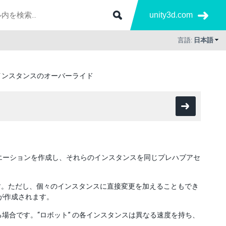
unity3d.com
言語:
日本語
インスタンスのオーバーライド
エーションを作成し、それらのインスタンスを同じプレハブアセ
す。ただし、個々のインスタンスに直接変更を加えることもでき
が作成されます。
る場合です。“ロボット” の各インスタンスは異なる速度を持ち、