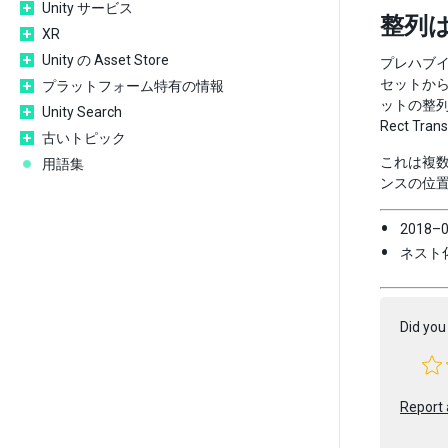
Unity サービス
整列
XR
Unity の Asset Store
プレハブ
セットか
プラットフォーム特有の情報
ットの整列
Unity Search
Rect Tr
古いトピック
これは複
用語集
ンスの位置
2018
ネスト
Did you 
Report 