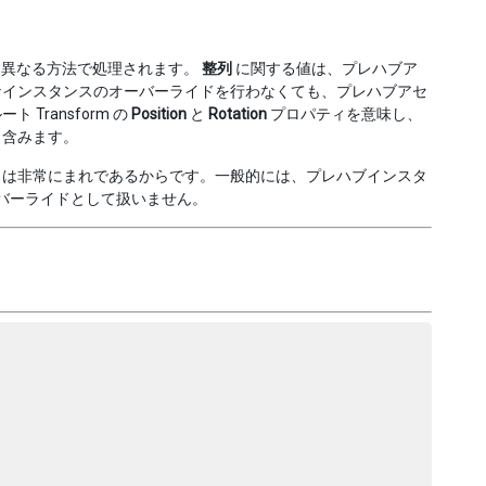
ィとは異なる方法で処理されます。
整列
に関する値は、プレハブア
なインスタンスのオーバーライドを行わなくても、プレハブアセ
ransform の
Position
と
Rotation
プロパティを意味し、
も含みます。
とは非常にまれであるからです。一般的には、プレハブインスタ
ーバーライドとして扱いません。