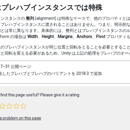
はプレハブインスタンスでは特殊
インスタンスの
整列
(alignment) は特殊なケースで、他のプロパテ
らプレハブインスタンスに渡されることはありません。つまり、明示的
とは常に異なります。具体的には、整列とはプレハブインスタンスのルート T
ansform の場合は
Width
、
Height
、
Margins
、
Anchors
、
Pivot
プロパティ
数のプレハブインスタンスが同じ位置と回転をとることを必要とするこ
と回転を変える必要があるため、Unity は上記の処理をプレハブのオ
–07–31 公開ページ
化したプレハブとプレハブのバリアントを 2018.3 で追加
find this page useful? Please give it a rating:
a problem on this page