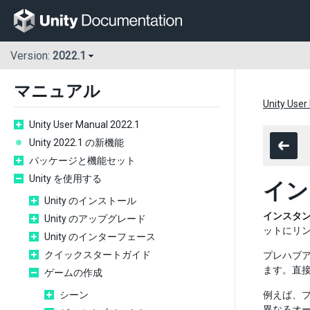
Version:
2022.1
マニュアル
Unity User
Unity User Manual 2022.1
Unity 2022.1 の新機能
パッケージと機能セット
Unity を使用する
イン
Unity のインストール
インスタ
Unity のアップグレード
ットにリ
Unity のインターフェース
クイックスタートガイド
プレハブ
ます。直
ゲームの作成
シーン
例えば、プ
異なるオ