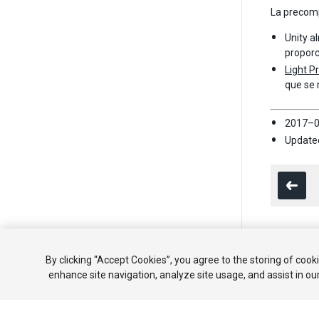
La precomp
Unity a
proporc
Light P
que se 
2017–0
Updated
Copyright ©
By clicking “Accept Cookies”, you agree to the storing of cook
enhance site navigation, analyze site usage, and assist in ou