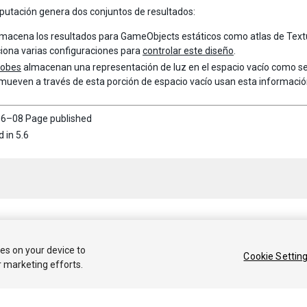
utación genera dos conjuntos de resultados:
lmacena los resultados para GameObjects estáticos como atlas de Textu
iona varias configuraciones para
controlar este diseño
.
robes
almacenan una representación de luz en el espacio vacío como se
mueven a través de esta porción de espacio vacío usan esta información 
6–08 Page published
 in 5.6
 2020 Unity Technologies. Publication 2019.2
ies on your device to
Cookie Settin
r marketing efforts.
Tutoriales
Respuestas de la Comunidad
Base de 