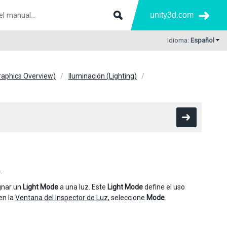
unity3d.com
Idioma:
Español
Graphics Overview)
Iluminación (Lighting)
.
gnar un
Light Mode
a una luz. Este
Light Mode
define el uso
en la
Ventana del Inspector de Luz
, seleccione
Mode
.