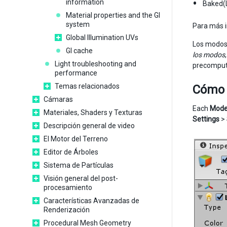
information
Baked(
Material properties and the GI
system
Para más i
Global Illumination UVs
Los modos 
GI cache
los modos
Light troubleshooting and
precomputa
performance
Temas relacionados
Cómo 
Cámaras
Each
Mod
Materiales, Shaders y Texturas
Settings
>
Descripción general de video
El Motor del Terreno
Editor de Árboles
Sistema de Partículas
Visión general del post-
procesamiento
Características Avanzadas de
Renderización
Procedural Mesh Geometry