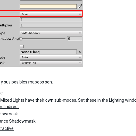
y sus posibles mapeos son:
me
 Mixed Lights have their own sub-modes. Set these in the Lighting wind
d Indirect
dowmask
tance Shadowmask
ractive