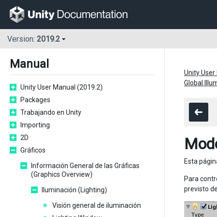
Version:
2019.2
Manual
Unity User
Global Illu
Unity User Manual (2019.2)
Packages
Trabajando en Unity
Importing
2D
Modo
Gráficos
Esta págin
Información General de las Gráficas
(Graphics Overview)
Para contr
previsto d
Iluminación (Lighting)
Visión general de iluminación