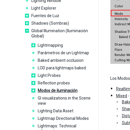
Lighting Window
Light Explorer
Fuentes de Luz
Shadows (Sombras)
Global Illumination (Iluminación
Global)
Lightmapping
Parámetros de un Lightmap
Baked ambient occlusion
LOD para lightmaps baked
Light Probes
Los Modos 
Reflection probes
Realti
Modos de iluminación
Mixed
-
GI visualizations in the Scene
Bake
view
Sha
Lighting Data Asset
Dis
Lightmap Directional Modes
Subt
Lightmaps: Technical