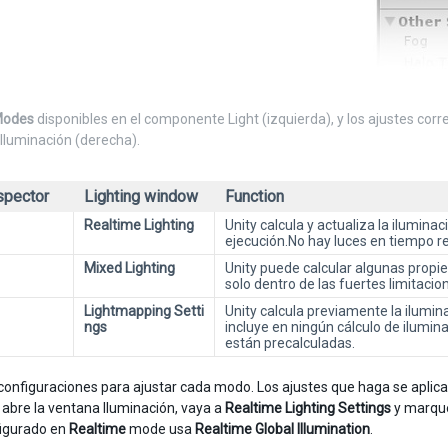
Modes
disponibles en el componente Light (izquierda), y los ajustes cor
Iluminación (derecha).
spector
Lighting window
Function
Realtime Lighting
Unity calcula y actualiza la ilumina
ejecución.No hay luces en tiempo r
Mixed Lighting
Unity puede calcular algunas prop
solo dentro de las fuertes limitaci
Lightmapping Setti
Unity calcula previamente la ilumi
ngs
incluye en ningún cálculo de ilumi
están precalculadas.
configuraciones para ajustar cada modo. Los ajustes que haga se aplica
i abre la ventana Iluminación, vaya a
Realtime Lighting Settings
y marq
igurado en
Realtime
mode usa
Realtime Global Illumination
.