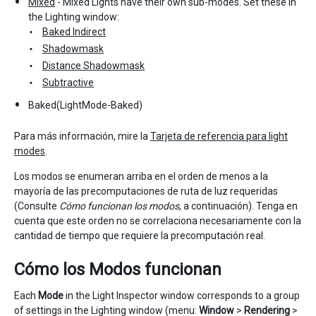
Mixed
- Mixed Lights have their own sub-modes. Set these in
the Lighting window:
Baked Indirect
Shadowmask
Distance Shadowmask
Subtractive
Baked(LightMode-Baked)
Para más información, mire la
Tarjeta de referencia para light
modes
.
Los modos se enumeran arriba en el orden de menos a la
mayoría de las precomputaciones de ruta de luz requeridas
(Consulte
Cómo funcionan los modos
, a continuación). Tenga en
cuenta que este orden no se correlaciona necesariamente con la
cantidad de tiempo que requiere la precomputación real.
Cómo los Modos funcionan
Each
Mode
in the Light Inspector window corresponds to a group
of settings in the Lighting window (menu:
Window
>
Rendering
>