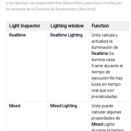
y los ajustes correspondientes disponibles para esos modos en
la ventana de la Escena de Iluminación (derecha).
Light Inspector
Lighting window
Function
Realtime
Realtime Lighting
Unity calcula y
actualiza la
iluminación de
Realtime
Se
ilumina cada
frame durante el
tiempo de
ejecución.No hay
luces en tiempo
real que son
precalculadas.
Mixed
Mixed Lighting
Unity puede
calcular algunas
propiedades de
Mixed
Lights
durante el tiempo