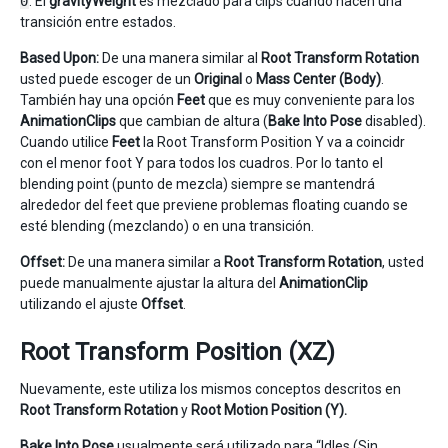
0
. El
gravityWeight
es mezclado para clips cuando hacen una
transición entre estados.
Based Upon:
De una manera similar al
Root Transform Rotation
usted puede escoger de un
Original
o
Mass Center (Body)
.
También hay una opción
Feet
que es muy conveniente para los
AnimationClips
que cambian de altura (
Bake Into Pose
disabled).
Cuando utilice
Feet
la Root Transform Position Y va a coincidr
con el menor foot Y para todos los cuadros. Por lo tanto el
blending point (punto de mezcla) siempre se mantendrá
alrededor del feet que previene problemas floating cuando se
esté blending (mezclando) o en una transición.
Offset:
De una manera similar a
Root Transform Rotation
, usted
puede manualmente ajustar la altura del
AnimationClip
utilizando el ajuste
Offset
.
Root Transform Position (XZ)
Nuevamente, este utiliza los mismos conceptos descritos en
Root Transform Rotation
y
Root Motion Position (Y).
Bake Into Pose
usualmente será utilizado para “Idles (Sin