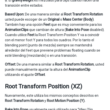
0
. El
gravityWeight
es mezclado para clips cuando hacen una
transición entre estados.
Based Upon:
De una manera similar al
Root Transform Rotation
usted puede escoger de un
Original
o
Mass Center (Body)
.
También hay una opción
Feet
que es muy conveniente para los
AnimationClips
que cambian de altura (
Bake Into Pose
disabled).
Cuando utilice
Feet
la Root Transform Position Y va a coincidr
con el menor foot Y para todos los cuadros. Por lo tanto el
blending point (punto de mezcla) siempre se mantendrá
alrededor del feet que previene problemas floating cuando se
esté blending (mezclando) o en una transición.
Offset:
De una manera similar a
Root Transform Rotation
, usted
puede manualmente ajustar la altura del
AnimationClip
utilizando el ajuste
Offset
.
Root Transform Position (XZ)
Nuevamente, este utiliza los mismos conceptos descritos en
Root Transform Rotation
y
Root Motion Position (Y).
Bake Into Pose
usualmente será utilizado para “Idles (Sin