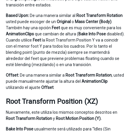
transición entre estados.
Based Upon:
De una manera similar al
Root Transform Rotation
usted puede escoger de un
Original
o
Mass Center (Body)
.
También hay una opción
Feet
que es muy conveniente para los
AnimationClips
que cambian de altura (
Bake Into Pose
disabled).
Cuando utilice
Feet
la Root Transform Position Y va a coincidr
con el menor foot Y para todos los cuadros. Por lo tanto el
blending point (punto de mezcla) siempre se mantendrá
alrededor del feet que previene problemas floating cuando se
esté blending (mezclando) o en una transición.
Offset:
De una manera similar a
Root Transform Rotation
, usted
puede manualmente ajustar la altura del
AnimationClip
utilizando el ajuste
Offset
.
Root Transform Position (XZ)
Nuevamente, este utiliza los mismos conceptos descritos en
Root Transform Rotation
y
Root Motion Position (Y).
Bake Into Pose
usualmente será utilizado para “Idles (Sin