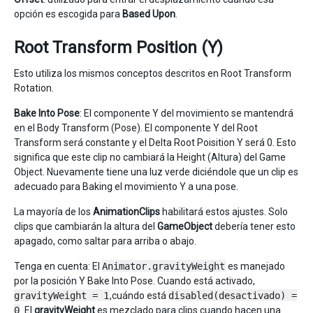
opción es escogida para
Based Upon
.
Root Transform Position (Y)
Esto utiliza los mismos conceptos descritos en Root Transform
Rotation.
Bake Into Pose
: El componente Y del movimiento se mantendrá
en el Body Transform (Pose). El componente Y del Root
Transform será constante y el Delta Root Poisition Y será 0. Esto
significa que este clip no cambiará la Height (Altura) del Game
Object. Nuevamente tiene una luz verde diciéndole que un clip es
adecuado para Baking el movimiento Y a una pose.
La mayoría de los
AnimationClips
habilitará estos ajustes. Solo
clips que cambiarán la altura del
GameObject
debería tener esto
apagado, como saltar para arriba o abajo.
Tenga en cuenta: El
Animator.gravityWeight
es manejado
por la posición Y Bake Into Pose. Cuando está activado,
gravityWeight = 1
,cuándo está
disabled(desactivado) =
0
. El
gravityWeight
es mezclado para clips cuando hacen una