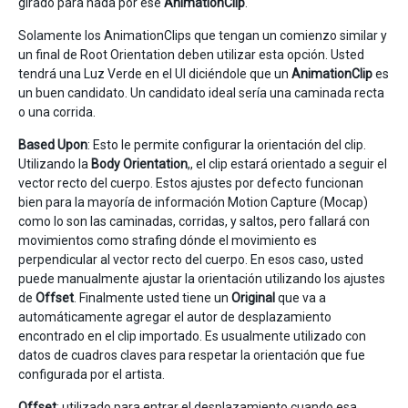
girado para nada por ese
AnimationClip
.
Solamente los AnimationClips que tengan un comienzo similar y
un final de Root Orientation deben utilizar esta opción. Usted
tendrá una Luz Verde en el UI diciéndole que un
AnimationClip
es
un buen candidato. Un candidato ideal sería una caminada recta
o una corrida.
Based Upon
: Esto le permite configurar la orientación del clip.
Utilizando la
Body Orientation
,, el clip estará orientado a seguir el
vector recto del cuerpo. Estos ajustes por defecto funcionan
bien para la mayoría de información Motion Capture (Mocap)
como lo son las caminadas, corridas, y saltos, pero fallará con
movimientos como strafing dónde el movimiento es
perpendicular al vector recto del cuerpo. En esos caso, usted
puede manualmente ajustar la orientación utilizando los ajustes
de
Offset
. Finalmente usted tiene un
Original
que va a
automáticamente agregar el autor de desplazamiento
encontrado en el clip importado. Es usualmente utilizado con
datos de cuadros claves para respetar la orientación que fue
configurada por el artista.
Offset
: utilizado para entrar el desplazamiento cuando esa