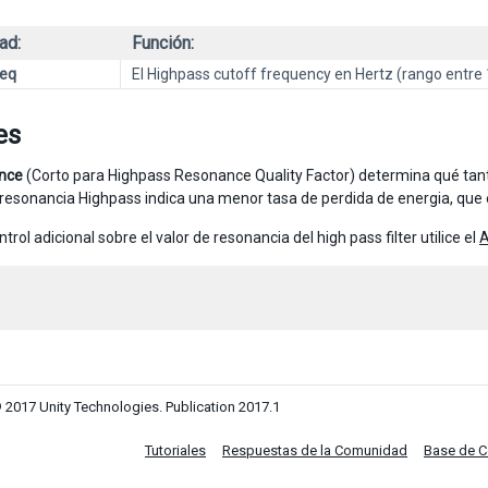
ad:
Función:
req
El Highpass cutoff frequency en Hertz (rango entre 
es
nce
(Corto para Highpass Resonance Quality Factor) determina qué tant
 resonancia Highpass indica una menor tasa de perdida de energia, que 
trol adicional sobre el valor de resonancia del high pass filter utilice el
A
 2017 Unity Technologies. Publication 2017.1
Tutoriales
Respuestas de la Comunidad
Base de 