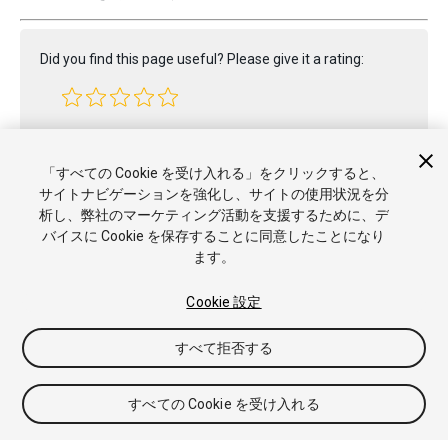
Did you find this page useful? Please give it a rating:
Report a problem on this page
「すべての Cookie を受け入れる」をクリックすると、
サイトナビゲーションを強化し、サイトの使用状況を分
析し、弊社のマーケティング活動を支援するために、デ
バイスに Cookie を保存することに同意したことになり
ます。
Cookie 設定
Copyright © 2017 Unity Technologies. Publication 2017.2
すべて拒否する
チュートリアル
Answers
ナレッジベース
フォーラム
アセッ
トストア
商標と利用規約
法律関連
プライバシーポリシー
ク
ッキー
私の個人情報を販売または共有しない
すべての Cookie を受け入れる
Cookie 優先設定