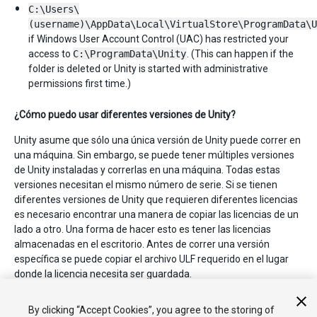
C:\Users\
(username)\AppData\Local\VirtualStore\ProgramData\U
if Windows User Account Control (UAC) has restricted your
access to
C:\ProgramData\Unity
. (This can happen if the
folder is deleted or Unity is started with administrative
permissions first time.)
¿Cómo puedo usar diferentes versiones de Unity?
Unity asume que sólo una única versión de Unity puede correr en
una máquina. Sin embargo, se puede tener múltiples versiones
de Unity instaladas y correrlas en una máquina. Todas estas
versiones necesitan el mismo número de serie. Si se tienen
diferentes versiones de Unity que requieren diferentes licencias
es necesario encontrar una manera de copiar las licencias de un
lado a otro. Una forma de hacer esto es tener las licencias
almacenadas en el escritorio. Antes de correr una versión
específica se puede copiar el archivo ULF requerido en el lugar
donde la licencia necesita ser guardada.
Para mayor asistencia, por favor contactar a
By clicking “Accept Cookies”, you agree to the storing of
support@unity3d.com
.