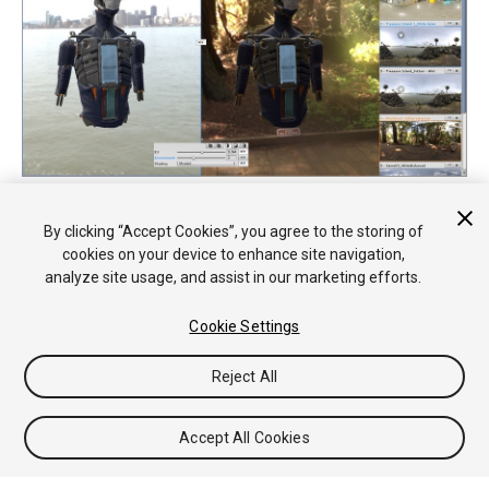
Aquí, la configuración
Environment
se aplica solo a la ventana
resaltada en azul
By clicking “Accept Cookies”, you agree to the storing of
cookies on your device to enhance site navigation,
analyze site usage, and assist in our marketing efforts.
Cookie Settings
Reject All
Copyright © 2017 Unity Technologies. Publication 2017.1
Tutoriales
Respuestas de la Comunidad
Base de
Accept All Cookies
Conocimientos
Foros
Asset Store (Tienda de Assets/Paquetes)