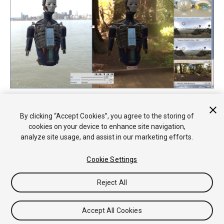
Aquí, la configuración
Environment
se aplica solo a la ventana
resaltada en azul
By clicking “Accept Cookies”, you agree to the storing of
cookies on your device to enhance site navigation,
analyze site usage, and assist in our marketing efforts.
Cookie Settings
Reject All
Copyright © 2018 Unity Technologies. Publication 2017.4
Tutoriales
Respuestas de la Comunidad
Base de
Accept All Cookies
Conocimientos
Foros
Asset Store (Tienda de Assets/Paquetes)