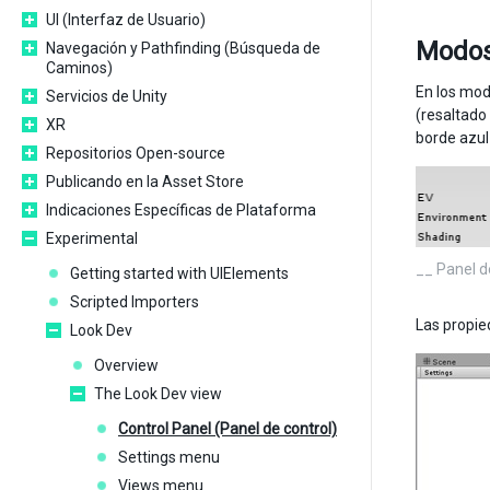
UI (Interfaz de Usuario)
Modos 
Navegación y Pathfinding (Búsqueda de
Caminos)
En los mo
Servicios de Unity
(resaltado
XR
borde azul 
Repositorios Open-source
Publicando en la Asset Store
Indicaciones Específicas de Plataforma
Experimental
__ Panel d
Getting started with UIElements
Scripted Importers
Las propie
Look Dev
Overview
The Look Dev view
Control Panel (Panel de control)
Settings menu
Views menu