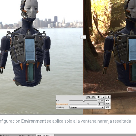
onfiguración
Environment
se aplica solo a la ventana naranja resaltada