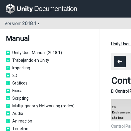
Version:
2018.1
Manual
Unity User
Unity User Manual (2018.1)
Trabajando en Unity
Importing
2D
Cont
Gráficos
Física
El
Control 
Scripting
Multijugador y Networking (redes)
Audio
Animación
Control Pa
Timeline