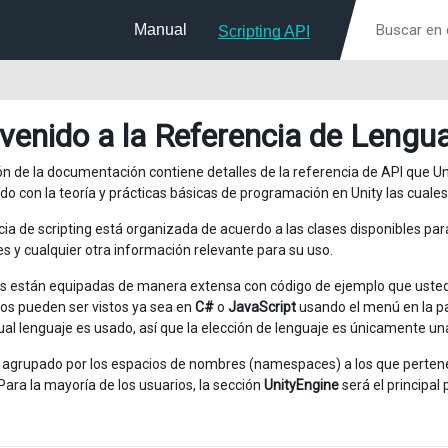
Manual
Scripting API
nvenido a la Referencia de Lengua
ón de la documentación contiene detalles de la referencia de API que Un
ado con la teoría y prácticas básicas de programación en Unity las cuale
cia de scripting está organizada de acuerdo a las clases disponibles par
s y cualquier otra información relevante para su uso.
s están equipadas de manera extensa con código de ejemplo que usted es 
os pueden ser vistos ya sea en
C#
o
JavaScript
usando el menú en la pa
ual lenguaje es usado, así que la elección de lenguaje es únicamente un
á agrupado por los espacios de nombres (namespaces) a los que pertene
Para la mayoría de los usuarios, la sección
UnityEngine
será el principal