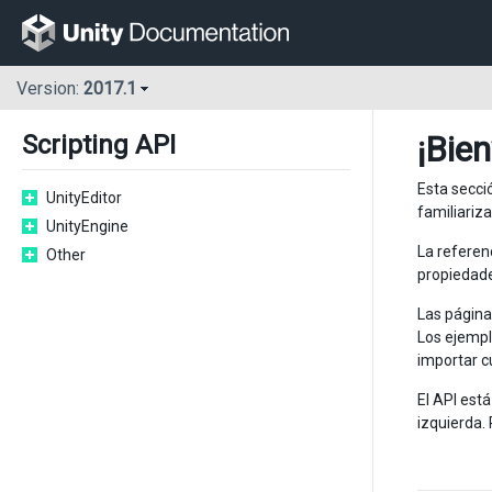
Version:
2017.1
¡Bie
Scripting API
Esta secci
UnityEditor
familiariz
UnityEngine
La referen
Other
propiedade
Las página
Los ejempl
importar c
El API est
izquierda. 