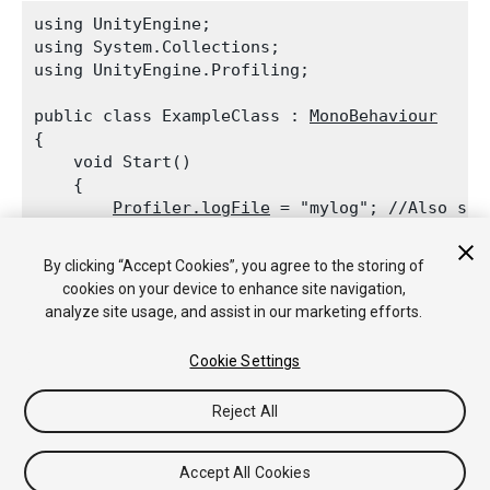
using UnityEngine;

using System.Collections;

using UnityEngine.Profiling;
public class ExampleClass : 
MonoBehaviour
{

    void Start()

    {

Profiler.logFile
 = "mylog"; //Also sup
Profiler.enableBinaryLog
 = true;

Profiler.enabled
 = true;

By clicking “Accept Cookies”, you agree to the storing of
    }

cookies on your device to enhance site navigation,
analyze site usage, and assist in our marketing efforts.
Cookie Settings
Copyright © 2018 Unity Technologies. Publication 2018.1
Reject All
教程
社区答案
知识库
论坛
Asset Store
法律条款
隐私政
策
Cookie
不要出售或分享我的个人信息
Your Privacy Choices (Cookie Settings)
Accept All Cookies