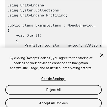
using UnityEngine;

using System.Collections;

using UnityEngine.Profiling;
public class ExampleClass : 
MonoBehaviour
{

    void Start()

    {

Profiler.logFile
 = "mylog"; //Also sup
Profiler.enableBinaryLog
 = true;

Profiler.enabled
 = true;

By clicking “Accept Cookies”, you agree to the storing of
    }

cookies on your device to enhance site navigation,
analyze site usage, and assist in our marketing efforts.
Cookie Settings
Copyright © 2018 Unity Technologies. Publication 2018.2
Reject All
教程
社区答案
知识库
论坛
Asset Store
法律条款
隐私政
策
Cookie
不要出售或分享我的个人信息
Your Privacy Choices (Cookie Settings)
Accept All Cookies