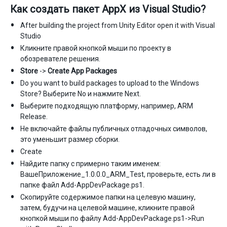
Как создать пакет AppX из Visual Studio?
After building the project from Unity Editor open it with Visual
Studio
Кликните правой кнопкой мыши по проекту в
обозревателе решения.
Store
->
Create App Packages
Do you want to build packages to upload to the Windows
Store? Выберите No и нажмите Next.
Выберите подходящую платформу, например, ARM
Release.
Не включайте файлы публичных отладочных символов,
это уменьшит размер сборки.
Create
Найдите папку с примерно таким именем:
ВашеПриложение_1.0.0.0_ARM_Test, проверьте, есть ли в
папке файл Add-AppDevPackage.ps1.
Скопируйте содержимое папки на целевую машину,
затем, будучи на целевой машине, кликните правой
кнопкой мыши по файлу Add-AppDevPackage.ps1->Run