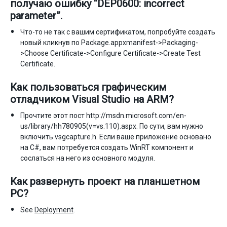
получаю ошибку “DEP0600: incorrect
parameter”.
Что-то не так с вашим сертификатом, попробуйте создать
новый кликнув по Package.appxmanifest->Packaging-
>Choose Certificate->Configure Certificate->Create Test
Certificate.
Как пользоваться графическим
отладчиком Visual Studio на ARM?
Прочтите этот пост http://msdn.microsoft.com/en-
us/library/hh780905(v=vs.110).aspx. По сути, вам нужно
включить vsgcapture.h. Если ваше приложение основано
на C#, вам потребуется создать WinRT компонент и
сослаться на него из основного модуля.
Как развернуть проект на планшетном
PC?
See
Deployment
.