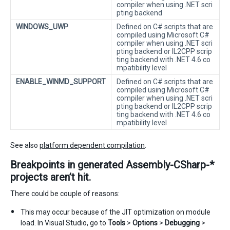
compiler when using .NET scri
pting backend
WINDOWS_UWP
Defined on C# scripts that are
compiled using Microsoft C#
compiler when using .NET scri
pting backend or IL2CPP scrip
ting backend with .NET 4.6 co
mpatibility level
ENABLE_WINMD_SUPPORT
Defined on C# scripts that are
compiled using Microsoft C#
compiler when using .NET scri
pting backend or IL2CPP scrip
ting backend with .NET 4.6 co
mpatibility level
See also
platform dependent compilation
.
Breakpoints in generated Assembly-CSharp-*
projects aren’t hit.
There could be couple of reasons:
This may occur because of the JIT optimization on module
load. In Visual Studio, go to
Tools
>
Options
>
Debugging
>