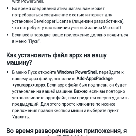
with PowerShell.
Во время следования этим шагам, вам может
потребоваться соединение с сетью интернет для
установки Developper License (лицензии разработчика),
что потребует у вас наличия учётной записи Microsoft.
Если всё в порядке, ваше приложение должно появиться
в меню “Пуск”.
Как установить файл appx на вашу
машину?
В меню Пуск откройте
Windows PowerShell
, перейдите к
вашему appx файлу, выполните
Add-AppxPackage
<yourappx>.appx
. Если appx файл был подписан, он будет
установлен на вашей машине.
Важно:
если вы повторно
устанавливаете appx файл, вам придётся сперва удалить
предыдущий. Для этого просто кликните по иконке
приложения правой кнопкой мыши и выберите пункт
Удалить.
Во время разворачивания приложения, я