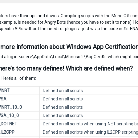
lers have their ups and downs. Compiling scripts with the Mono C# compi
 example, is needed for Angry Bots (hence you have to set it to none). H
specific APIs without the need for plugins - just wrap the code in #i
 more information about Windows App Certification
nd a log in <user>\AppData\Local\Microsoft\AppCertKit which might cont
here’s too many defines! Which are defined when?
 Here’s all of them:
INRT
Defined on all scripts
WSA
Defined on all scripts
INRT_10_0
Defined on all scripts
WSA_10_0
Defined on all scripts
_DOTNET
Defined on all scripts when using .NET scripting 
IL2CPP
Defined on all scripts when using IL2CPP scripti