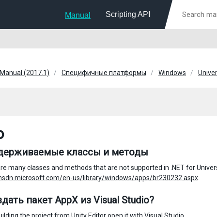
Scripting API
Manual
 Manual (2017.1)
Специфичные платформы
Windows
Unive
о
держиваемые классы и методы
re many classes and methods that are not supported in .NET for Univers
/msdn.microsoft.com/en-us/library/windows/apps/br230232.aspx
.
дать пакет AppX из Visual Studio?
uilding the project from Unity Editor open it with Visual Studio