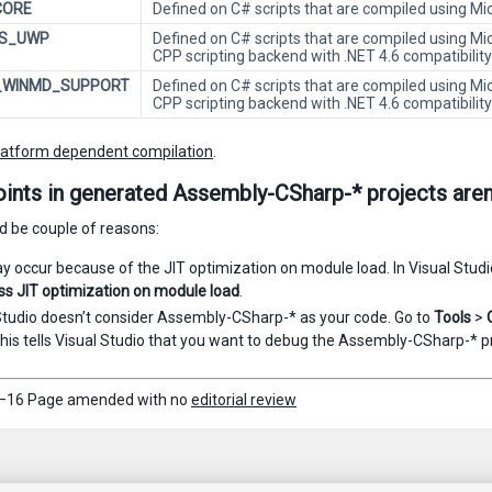
CORE
Defined on C# scripts that are compiled using M
S_UWP
Defined on C# scripts that are compiled using Mi
CPP scripting backend with .NET 4.6 compatibility
_WINMD_SUPPORT
Defined on C# scripts that are compiled using Mi
CPP scripting backend with .NET 4.6 compatibility
latform dependent compilation
.
ints in generated Assembly-CSharp-* projects aren’t
d be couple of reasons:
y occur because of the JIT optimization on module load. In Visual Studi
s JIT optimization on module load
.
Studio doesn’t consider Assembly-CSharp-* as your code. Go to
Tools
>
This tells Visual Studio that you want to debug the Assembly-CSharp-* p
–16 Page amended with no
editorial review