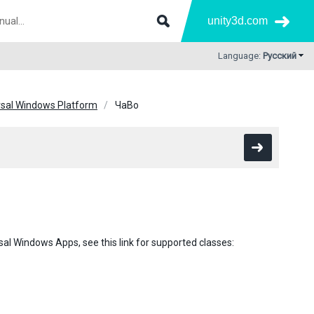
unity3d.com
Language:
Русский
rsal Windows Platform
ЧаВо
al Windows Apps, see this link for supported classes: