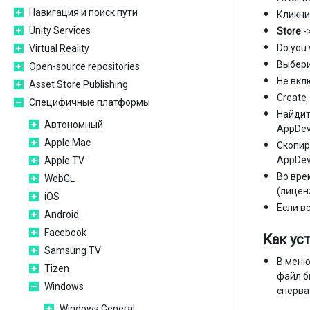
Навигация и поиск пути
Кликни
Unity Services
Store
-
Do you 
Virtual Reality
Выбери
Open-source repositories
Не вкл
Asset Store Publishing
Create
Специфичные платформы
Найдит
Автономный
AppDev
Apple Mac
Скопир
AppDev
Apple TV
Во вре
WebGL
(лицен
iOS
Если в
Android
Facebook
Как ус
Samsung TV
В меню
Tizen
файл б
Windows
сперва
Windows General