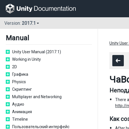
Version:
2017.1
Manual
Unity User
Unity User Manual (2017.1)
Working in Unity
2D
Графика
ЧаВ
Physics
Скриптинг
Непод
Multiplayer and Networking
There a
Аудио
http:/
Анимация
Как соз
Timeline
Пользовательский интерфейс
After b