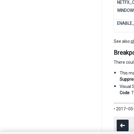
NETFX_
WINDOW
ENABLE
See also
p
Breakpo
There coul
This ma
Suppres
Visual 
Code
. 
• 2017–05