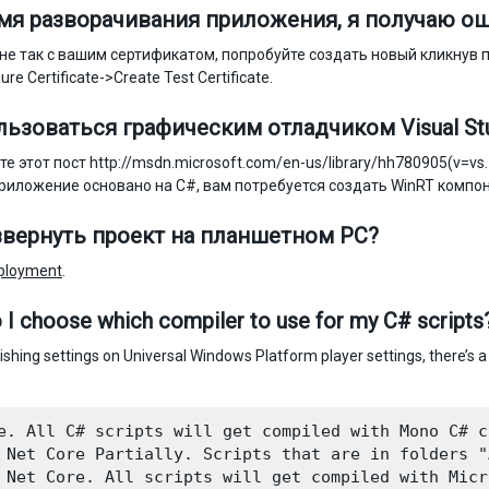
мя разворачивания приложения, я получаю ошиб
 не так с вашим сертификатом, попробуйте создать новый кликнув п
ure Certificate->Create Test Certificate.
льзоваться графическим отладчиком Visual St
е этот пост http://msdn.microsoft.com/en-us/library/hh780905(v=vs.
риложение основано на C#, вам потребуется создать WinRT компоне
звернуть проект на планшетном PC?
ployment
.
I choose which compiler to use for my C# scripts
ishing settings on Universal Windows Platform player settings, there’s 
e. All C# scripts will get compiled with Mono C# c
 Net Core Partially. Scripts that are in folders "