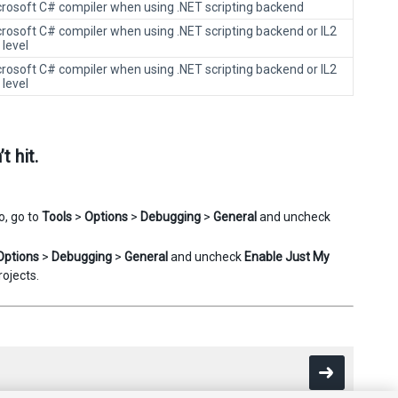
icrosoft C# compiler when using .NET scripting backend
crosoft C# compiler when using .NET scripting backend or IL2
 level
crosoft C# compiler when using .NET scripting backend or IL2
 level
 hit.
o, go to
Tools
>
Options
>
Debugging
>
General
and uncheck
Options
>
Debugging
>
General
and uncheck
Enable Just My
rojects.