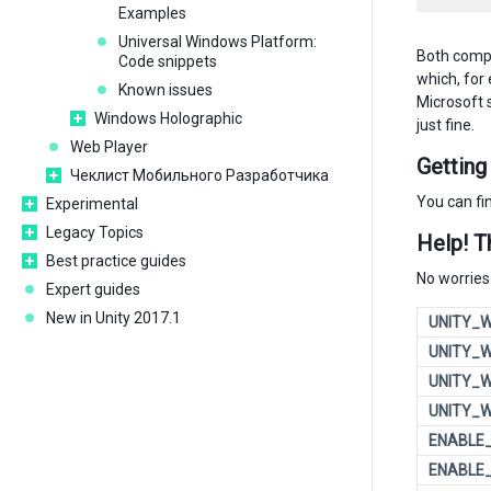
Examples
Universal Windows Platform:
Both compi
Code snippets
which, for
Known issues
Microsoft 
Windows Holographic
just fine.
Web Player
Getting
Чеклист Мобильного Разработчика
You can fi
Experimental
Legacy Topics
Help! T
Best practice guides
No worries.
Expert guides
New in Unity 2017.1
UNITY_W
UNITY_
UNITY_W
UNITY_
ENABLE
ENABLE_