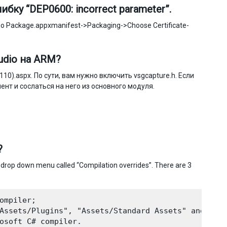
ку “DEP0600: incorrect parameter”.
о Package.appxmanifest->Packaging->Choose Certificate-
udio на ARM?
110).aspx. По сути, вам нужно включить vsgcapture.h. Если
нт и сослаться на него из основного модуля.
?
a drop down menu called “Compilation overrides”. There are 3
ompiler;

Assets/Plugins", "Assets/Standard Assets" and "Ass