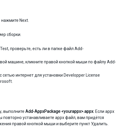
и нажмите Next.
ер сборки.
st, проверьте, есть ли в папке файл Add-
евой машине, кликните правой кнопкой мыши по файлу Add-
 сетью интернет для установки Developper License
rosoft.
у, выполните
Add-AppxPackage <yourappx>.appx
. Если appx
ы повторно устанавливаете appx файл, вам придётся
жения правой кнопкой мыши и выберите пункт Удалить.