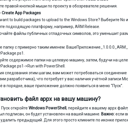
те правой кнопкой мыши по проекту в обозревателе решения.
>
Create App Packages
want to build packages to upload to the Windows Store? Выберите No 
те подходящую платформу, например, ARM Release.
ючайте файлы публичных отладочных символов, это уменьшит разм
е папку с примерно таким именем: ВашеПриложение_1.0.0.0_ARM_Te
Package.ps1.
уйте содержимое папки на целевую машину, затем, будучи на цел
Package.ps1->Run with PowerShell.
мя следования этим шагам, вам может потребоваться соединение с
зии разработчика), что потребует у вас наличия учётной записи Mic
сё в порядке, ваше приложение должно появиться в меню “Пуск”.
тановить файл appx на вашу машину?
 Пуск откройте
Windows PowerShell
, перейдите к вашему appx файл
ыл подписан, он будет установлен на вашей машине.
Важно:
если в
 удалить предыдущий. Для этого просто кликните по иконке прило