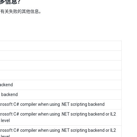
更多信息？
中可能包含有关失败的其他信息。
backend
ng backend
icrosoft C# compiler when using .NET scripting backend
crosoft C# compiler when using .NET scripting backend or IL2
 level
crosoft C# compiler when using .NET scripting backend or IL2
 level