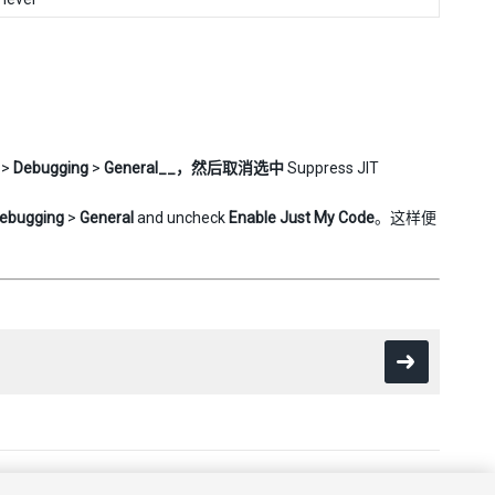
>
Debugging
>
General__，然后取消选中
Suppress JIT
ebugging
>
General
and uncheck
Enable Just My Code
。这样便