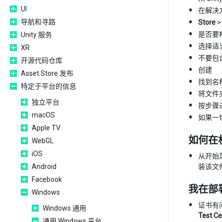
UI
在解决
导航和寻路
Store
是否要构
Unity 服务
选择适当
XR
不要包
开源代码仓库
创建
Asset Store 发布
找到名称
特定于平台的信息
将文件
独立平台
按步骤
macOS
如果一
Apple TV
如何在机
WebGL
iOS
从开始
Android
装该文
Facebook
我在部署应
Windows
证书有
Windows 通用
Test Ce
通用 Windows 平台