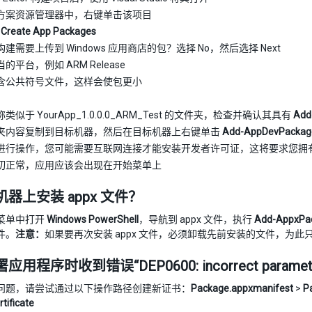
方案资源管理器中，右键单击该项目
>
Create App Packages
建需要上传到 Windows 应用商店的包？选择 No，然后选择 Next
的平台，例如 ARM Release
含公共符号文件，这样会使包更小
类似于 YourApp_1.0.0.0_ARM_Test 的文件夹，检查并确认其具有
Add
夹内容复制到目标机器，然后在目标机器上右键单击
Add-AppDevPackag
进行操作，您可能需要互联网连接才能安装开发者许可证，这将要求您拥有 Mic
切正常，应用应该会出现在开始菜单上
器上安装 appx 文件？
菜单中打开
Windows PowerShell
，导航到 appx 文件，执行
Add-AppxPac
件。
注意：
如果要再次安装 appx 文件，必须卸载先前安装的文件，为此只需右
用程序时收到错误“DEP0600: incorrect paramet
问题，请尝试通过以下操作路径创建新证书：
Package.appxmanifest
>
P
rtificate