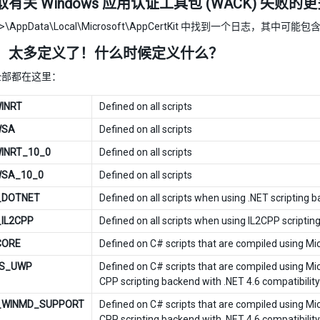
有关 Windows 应用认证工具包 (WACK) 失败的
r>\AppData\Local\Microsoft\AppCertKit 中找到一个日志，其
！太多定义了！什么时候定义什么？
全部都在这里：
INRT
Defined on all scripts
WSA
Defined on all scripts
INRT_10_0
Defined on all scripts
WSA_10_0
Defined on all scripts
_DOTNET
Defined on all scripts when using .NET scripting 
IL2CPP
Defined on all scripts when using IL2CPP scripti
CORE
Defined on C# scripts that are compiled using M
S_UWP
Defined on C# scripts that are compiled using Mi
CPP scripting backend with .NET 4.6 compatibility
_WINMD_SUPPORT
Defined on C# scripts that are compiled using Mi
CPP scripting backend with .NET 4.6 compatibility