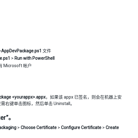
-AppDevPackage.ps1
文件
e.ps1
>
Run with PowerShell
rosoft 帐户
kage <yourappx>.appx
，如果该 appx 已签名，则会在机器上安
键单击图标，然后单击 Uninstall。
er”。
ackaging
>
Choose Certificate
>
Configure Certificate
>
Create