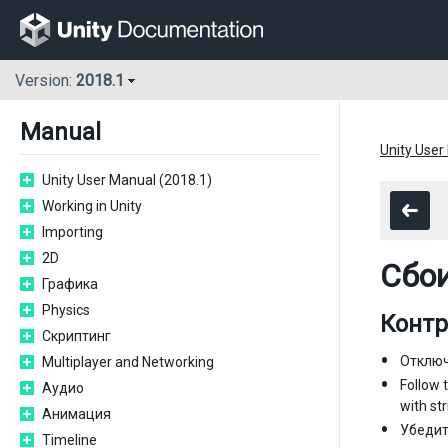
Version:
2018.1
Manual
Unity User
Unity User Manual (2018.1)
Working in Unity
Importing
2D
Сбо
Графика
Physics
Контр
Скриптинг
Отключи
Multiplayer and Networking
Follow 
Аудио
with str
Анимация
Убедит
Timeline