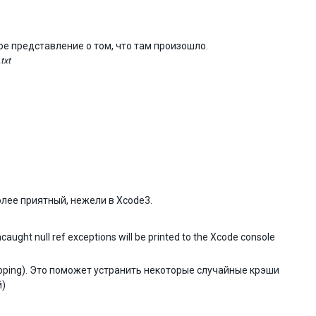
ое представление о том, что там произошло.
txt
олее приятный, нежели в Xcode3.
aught null ref exceptions will be printed to the Xcode console
tripping). Это поможет устранить некоторые случайные крэши
)