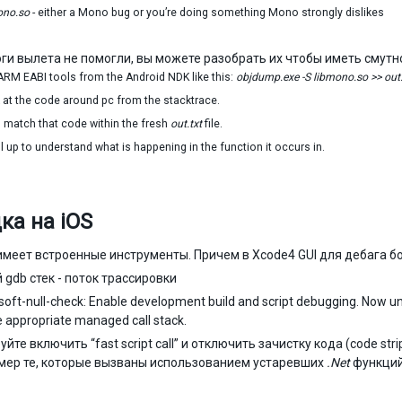
ono.so
- either a Mono bug or you’re doing something Mono strongly dislikes
оги вылета не помогли, вы можете разобрать их чтобы иметь смутн
ARM EABI tools from the Android NDK like this:
objdump.exe -S libmono.so >> out.
 at the code around pc from the stacktrace.
o match that code within the fresh
out.txt
file.
l up to understand what is happening in the function it occurs in.
ка на iOS
имеет встроенные инструменты. Причем в Xcode4 GUI для дебага б
 gdb стек - поток трассировки
soft-null-check: Enable development build and script debugging. Now unc
e appropriate managed call stack.
уйте включить “fast script call” и отключить зачистку кода (code s
мер те, которые вызваны использованием устаревших
.Net
функций