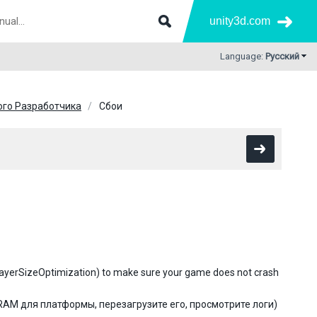
unity3d.com
Language:
Русский
ого Разработчика
Сбои
-playerSizeOptimization) to make sure your game does not crash
RAM для платформы, перезагрузите его, просмотрите логи)