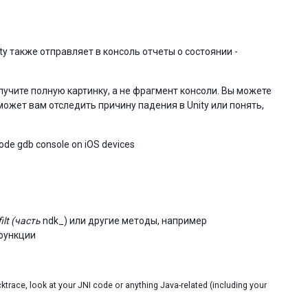
y также отправляет в консоль отчеты о состоянии -
олучите полную картинку, а не фрагмент консоли. Вы можете
может вам отследить причину падения в Unity или понять,
code gdb console on iOS devices
ilt (часть
ndk_) или другие методы, например
 функции
cktrace, look at your JNI code or anything Java-related (including your