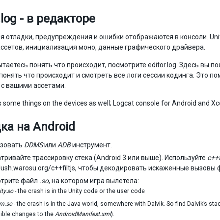
.log - в редакторе
 отладки, предупреждения и ошибки отображаются в консоли. Unit
ассетов, инициализация моно, данные графического драйвера.
ытаетесь понять что происходит, посмотрите editor.log. Здесь вы п
понять что происходит и смотреть все логи сессии кодинга. Это по
к с вашими ассетами.
ts some things on the devices as well; Logcat console for Android and X
ка на Android
ьзовать
DDMS
или
ADB
инструмент.
тривайте трассировку стека (Android 3 или выше). Используйте
c++f
/slush.warosu.org/c++filtjs, чтобы декодировать искаженные вызовы
трите файл
.so
, на котором игра вылетела:
ity.so
- the crash is in the Unity code or the user code
vm.so
- the crash is in the Java world, somewhere with Dalvik. So find Dalvik’s sta
ible changes to the
AndroidManifest.xml
).