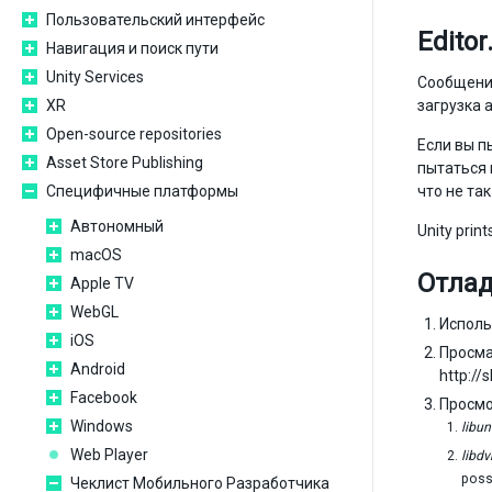
Пользовательский интерфейс
Editor
Навигация и поиск пути
Unity Services
Сообщения
XR
загрузка 
Open-source repositories
Если вы п
Asset Store Publishing
пытаться 
Специфичные платформы
что не та
Автономный
Unity prin
macOS
Отлад
Apple TV
WebGL
Испол
iOS
Просма
Android
http:/
Facebook
Просмо
Windows
libun
Web Player
libd
poss
Чеклист Мобильного Разработчика