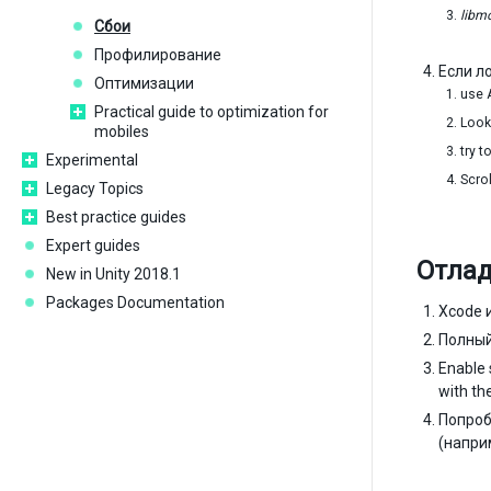
libm
Сбои
Профилирование
Если л
Оптимизации
use 
Practical guide to optimization for
Look
mobiles
try t
Experimental
Scrol
Legacy Topics
Best practice guides
Expert guides
Отлад
New in Unity 2018.1
Packages Documentation
Xcode 
Полный
Enable 
with th
Попроб
(напри