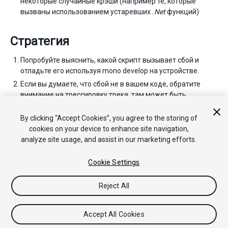
некоторые случайные крэши (например те, которые
вызваны использованием устаревших
.Net
функций)
Стратегия
Попробуйте выяснить, какой скрипт вызывает сбой и
отладьте его используя mono develop на устройстве.
Если вы думаете, что сбой не в вашем коде, обратите
внимание на трессировку трека, там может быть
подсказка о том что произошло. Пришлите нам копию,
будем смотреть.
By clicking “Accept Cookies”, you agree to the storing of
cookies on your device to enhance site navigation,
analyze site usage, and assist in our marketing efforts.
Cookie Settings
Reject All
Copyright © 2020 Unity Technologies. Publication 2019.2
Tutorials
Community Answers
Knowledge Base
Forums
Asset
Accept All Cookies
Store