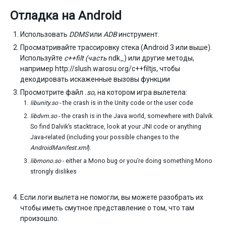
Отладка на Android
Использовать
DDMS
или
ADB
инструмент.
Просматривайте трассировку стека (Android 3 или выше).
Используйте
c++filt (часть
ndk_) или другие методы,
например http://slush.warosu.org/c++filtjs, чтобы
декодировать искаженные вызовы функции
Просмотрите файл
.so
, на котором игра вылетела:
libunity.so
- the crash is in the Unity code or the user code
libdvm.so
- the crash is in the Java world, somewhere with Dalvik.
So find Dalvik’s stacktrace, look at your JNI code or anything
Java-related (including your possible changes to the
AndroidManifest.xml
).
libmono.so
- either a Mono bug or you’re doing something Mono
strongly dislikes
Если логи вылета не помогли, вы можете разобрать их
чтобы иметь смутное представление о том, что там
произошло.