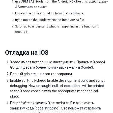
use ARM EABI tools from the Android NDK like this:
objdump.exe -
S libmono.so >> out.txt
Look at the code around pc from the stacktrace.
try to match that code within the fresh
out.txt
file.
Scroll up to understand what is happening in the function it
occurs in.
Отладка на iOS
Xcode имеет встроенные инструменты. Причем в Xcode4
GUI для дебага более приятный, нежели в Xcode3.
Полный gdb стек - поток трассировки
Enable soft-null-check: Enable development build and script
debugging. Now uncaught null ref exceptions will be printed
to the Xcode console with the appropriate managed call
stack.
Попробуйте включить “fast script call” и отключить
зачистку кода (code stripping). Это поможет устранить