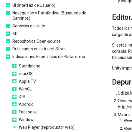
y asegú
UI (Interfaz de Usuario)
Navegación y Pathfinding (Búsqueda de
Editor
Caminos)
Servicios de Unity
Todos los 
XR
carga de a
Repositorios Open-source
Si estás i
Publicando en la Asset Store
consola. P
Indicaciones Específicas de Plataforma
ha causado 
Standalone
Unity impr
macOS
Depur
Apple TV
WebGL
Utiliza
iOS
Observa
Android
http://
Facebook
Mirar si
Windows
libun
Web Player (reproductor web)
libd