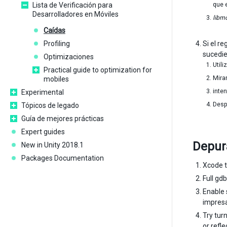
Lista de Verificación para
que 
Desarrolladores en Móviles
libm
Caídas
Profiling
Si el r
sucedi
Optimizaciones
Util
Practical guide to optimization for
Mira
mobiles
inte
Experimental
Desp
Tópicos de legado
Guía de mejores prácticas
Expert guides
Depur
New in Unity 2018.1
Packages Documentation
Xcode t
Full gdb
Enable 
impresa
Try tur
or refle