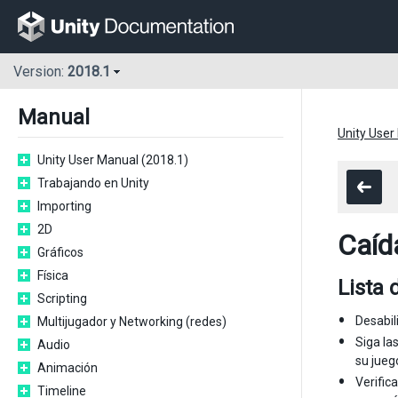
Version:
2018.1
Manual
Unity User
Unity User Manual (2018.1)
Trabajando en Unity
Importing
2D
Caíd
Gráficos
Física
Lista 
Scripting
Desabil
Multijugador y Networking (redes)
Siga la
Audio
su jueg
Animación
Verific
Timeline