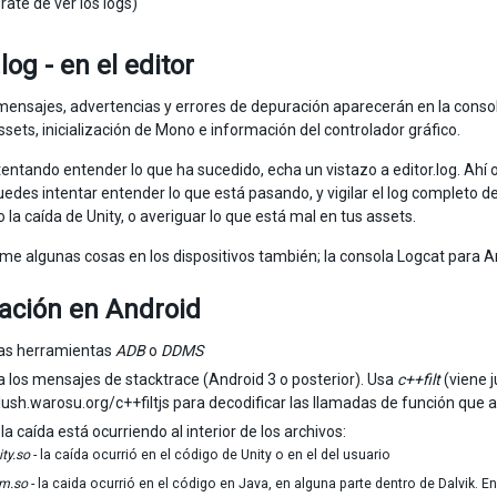
rate de ver los logs)
.log - en el editor
mensajes, advertencias y errores de depuración aparecerán en la consol
ssets, inicialización de Mono e información del controlador gráfico.
ntentando entender lo que ha sucedido, echa un vistazo a editor.log. Ah
uedes intentar entender lo que está pasando, y vigilar el log completo d
la caída de Unity, o averiguar lo que está mal en tus assets.
ime algunas cosas en los dispositivos también; la consola Logcat para An
ación en Android
 las herramientas
ADB
o
DDMS
 los mensajes de stacktrace (Android 3 o posterior). Usa
c++filt
(viene j
slush.warosu.org/c++filtjs para decodificar las llamadas de función qu
 la caída está ocurriendo al interior de los archivos:
ity.so
- la caída ocurrió en el código de Unity o en el del usuario
vm.so
- la caida ocurrió en el código en Java, en alguna parte dentro de Dalvik. En