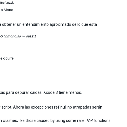
est.xml
).
a a Mono
ara obtener un entendimiento aproximado de lo que está
S libmono.so >> out.txt
e ocurre.
cas para depurar caídas, Xcode 3 tiene menos.
y script. Ahora las excepciones ref null no atrapadas serán
dom crashes, like those caused by using some rare
.Net
functions