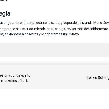
egia
 averiguar en cuál script ocurrió la caída, y depúralo utilizando Mono Deve
aída parece no estar ocurriendo en tu código, revisa más detenidamente e
ia, envíanosla a nosotros y le echaremos un vistazo.
 2018 Unity Technologies. Publication 2018.1
ies on your device to
Cookie Settin
r marketing efforts.
Tutoriales
Respuestas de la Comunidad
Base de 