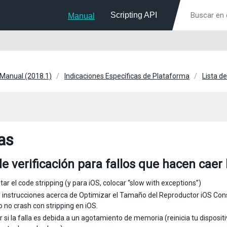
Scripting API
Manual
 Manual (2018.1)
Indicaciones Específicas de Plataforma
Lista d
as
de verificación para fallos que hacen caer
itar el code stripping (y para iOS, colocar “slow with exceptions”)
s instrucciones acerca de Optimizar el Tamaño del Reproductor iOS Co
o no crash con stripping en iOS.
ar si la falla es debida a un agotamiento de memoria (reinicia tu dispos