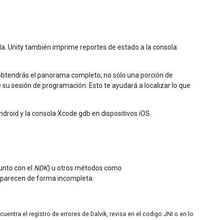
a. Unity también imprime reportes de estado a la consola:
í obtendrás el panorama completo, no sólo una porción de
e su sesión de programación. Esto te ayudará a localizar lo que
droid y la consola Xcode gdb en dispositivos iOS.
unto con el
NDK
) u otros métodos como
e aparecen de forma incompleta.
cuentra el registro de errores de Dalvik, revisa en el codigo JNI o en lo