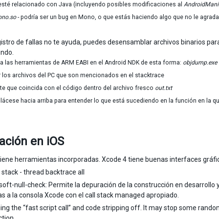
esté relacionado con Java (incluyendo posibles modificaciones al
AndroidManif
ono.so
- podría ser un bug en Mono, o que estás haciendo algo que no le agrad
egistro de fallas no te ayuda, puedes desensamblar archivos binarios p
endo.
iza las herramientas de ARM EABI en el Android NDK de esta forma:
objdump.exe -
r los archivos del PC que son mencionados en el stacktrace
nte que coincida con el código dentro del archivo fresco
out.txt
lácese hacia arriba para entender lo que está sucediendo en la función en la qu
ación en iOS
iene herramientas incorporadas. Xcode 4 tiene buenas interfaces gráfi
 stack - thread backtrace all
soft-null-check: Permite la depuración de la construcción en desarrollo 
s a la consola Xcode con el call stack managed apropiado.
ning the “fast script call” and code stripping off. It may stop some ran
ction.