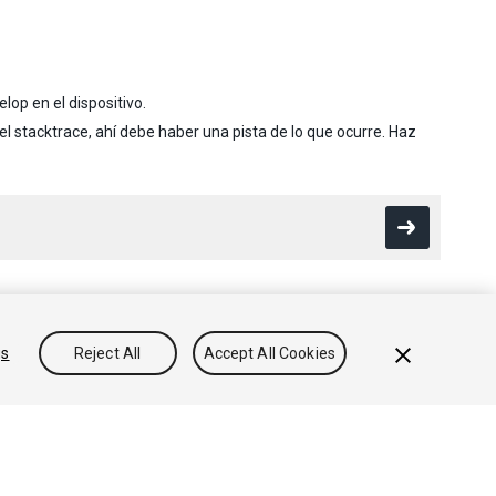
lop en el dispositivo.
l stacktrace, ahí debe haber una pista de lo que ocurre. Haz
gs
Reject All
Accept All Cookies
Conocimientos
Foros
Asset Store (Tienda de Assets/Paquetes)