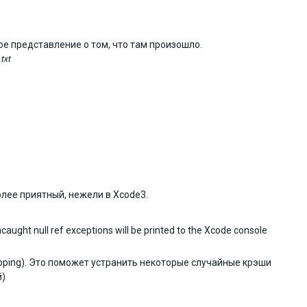
ое представление о том, что там произошло.
txt
олее приятный, нежели в Xcode3.
aught null ref exceptions will be printed to the Xcode console
tripping). Это поможет устранить некоторые случайные крэши
)