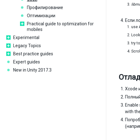
libm
Профилирование
Оптимизации
Если л
Practical guide to optimization for
use 
mobiles
Look
Experimental
try t
Legacy Topics
Scrol
Best practice guides
Expert guides
New in Unity 2017.3
Отлад
Xcode 
Полный
Enable 
with th
Попроб
(напри