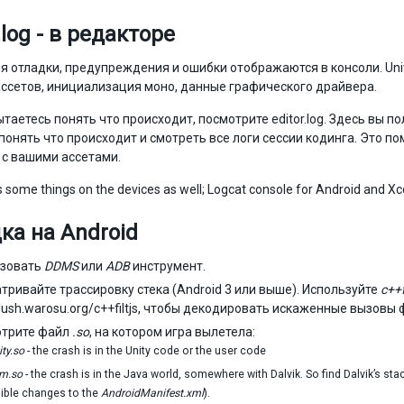
.log - в редакторе
 отладки, предупреждения и ошибки отображаются в консоли. Unit
ассетов, инициализация моно, данные графического драйвера.
ытаетесь понять что происходит, посмотрите editor.log. Здесь вы п
понять что происходит и смотреть все логи сессии кодинга. Это по
к с вашими ассетами.
ts some things on the devices as well; Logcat console for Android and X
ка на Android
ьзовать
DDMS
или
ADB
инструмент.
тривайте трассировку стека (Android 3 или выше). Используйте
c++f
/slush.warosu.org/c++filtjs, чтобы декодировать искаженные вызовы
трите файл
.so
, на котором игра вылетела:
ity.so
- the crash is in the Unity code or the user code
vm.so
- the crash is in the Java world, somewhere with Dalvik. So find Dalvik’s sta
ible changes to the
AndroidManifest.xml
).