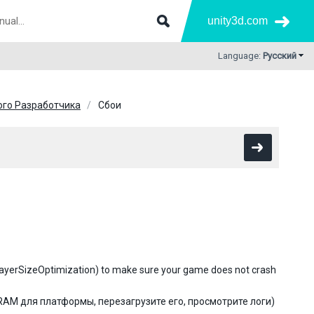
unity3d.com
Language:
Русский
ого Разработчика
Сбои
-playerSizeOptimization) to make sure your game does not crash
RAM для платформы, перезагрузите его, просмотрите логи)