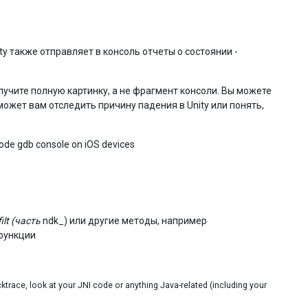
y также отправляет в консоль отчеты о состоянии -
олучите полную картинку, а не фрагмент консоли. Вы можете
может вам отследить причину падения в Unity или понять,
code gdb console on iOS devices
ilt (часть
ndk_) или другие методы, например
 функции
cktrace, look at your JNI code or anything Java-related (including your