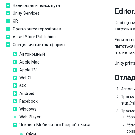
Навигация и поиск пути
Editor
Unity Services
XR
Сообщения
Open-source repositories
загрузка 
Asset Store Publishing
Если вы п
Специфичные платформы
пытаться 
что не та
Автономный
Apple Mac
Unity prin
Apple TV
Отлад
WebGL
iOS
Испол
Android
Просма
Facebook
http:/
Windows
Просмо
Web Player
libun
Чеклист Мобильного Разработчика
libd
poss
Сбои