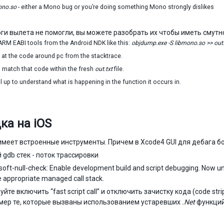
ono.so
- either a Mono bug or you’re doing something Mono strongly dislikes
оги вылета не помогли, вы можете разобрать их чтобы иметь смутн
ARM EABI tools from the Android NDK like this:
objdump.exe -S libmono.so >> out.
 at the code around pc from the stacktrace.
o match that code within the fresh
out.txt
file.
l up to understand what is happening in the function it occurs in.
ка на iOS
имеет встроенные инструменты. Причем в Xcode4 GUI для дебага б
 gdb стек - поток трассировки
soft-null-check: Enable development build and script debugging. Now unc
e appropriate managed call stack.
уйте включить “fast script call” и отключить зачистку кода (code s
мер те, которые вызваны использованием устаревших
.Net
функций