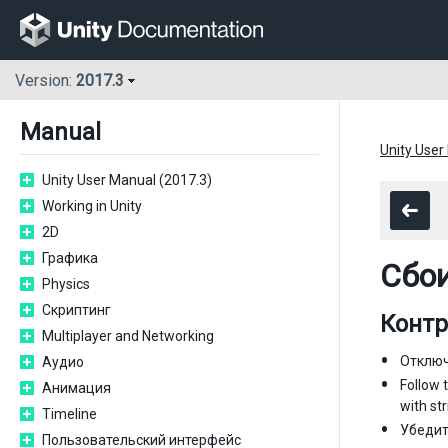
Version:
2017.3
Manual
Unity User
Unity User Manual (2017.3)
Working in Unity
2D
Графика
Сбо
Physics
Скриптинг
Контр
Multiplayer and Networking
Отключи
Аудио
Follow 
Анимация
with str
Timeline
Убедит
Пользовательский интерфейс