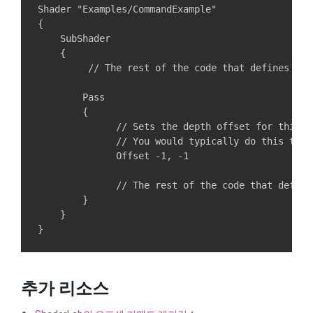
Shader "Examples/CommandExample"

{

    SubShader

    {

         // The rest of the code that defines the
        Pass

        {    

              // Sets the depth offset for this g
              // You would typically do this to av
              Offset -1, -1

              // The rest of the code that define
        }

    }

추가 리소스