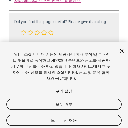
ShaderLab의 오프셋 커맨드 레퍼런스
Did you find this page useful? Please give it a rating:
Report a problem on this page
우리는 소셜 미디어 기능의 제공과 데이터 분석 및 본 사이
트가 올바로 동작하고 개인화된 콘텐츠와 광고를 제공하
기 위해 쿠키를 사용하고 있습니다. 회사 사이트에 대한 귀
하의 사용 정보를 회사의 소셜 미디어, 광고 및 분석 협력
사와 공유합니다.
쿠키 설정
Copyright ©2005-2025 Unity Technologies. All rights reserved. Built
모두 거부
from 6000.0.65f1 (f34bf41fecc5). Built on: 2025-12-15.
튜토리얼
커뮤니티 답변
Knowledge Base
포럼
에
셋 스토어
이용약관
법적 고지 사항
개인정보 처리방
모든 쿠키 허용
침
쿠키
개인정보 판매 금지
쿠키 기본 설정