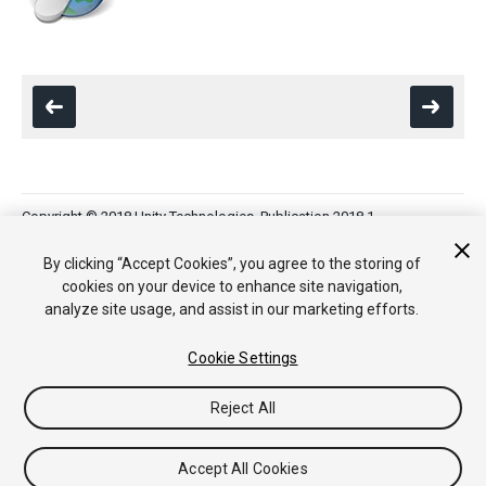
Copyright © 2018 Unity Technologies. Publication 2018.1
튜토리얼
커뮤니티 답변
기술 자료
포럼
에셋 스토어
법률정
보
개인정보처리방침
쿠키
내 개인정보 판매 금지
By clicking “Accept Cookies”, you agree to the storing of
Your Privacy Choices (Cookie Settings)
cookies on your device to enhance site navigation,
analyze site usage, and assist in our marketing efforts.
Cookie Settings
Reject All
Accept All Cookies