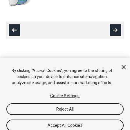
Copyright © 2018 Unity Technologies. Publication 2017.4
튜토리얼
커뮤니티 답변
기술 자료
포럼
에셋 스토어
법률정
By clicking “Accept Cookies”, you agree to the storing of
보
개인정보처리방침
쿠키
내 개인정보 판매 금지
cookies on your device to enhance site navigation,
Your Privacy Choices (Cookie Settings)
analyze site usage, and assist in our marketing efforts.
Cookie Settings
Reject All
Accept All Cookies