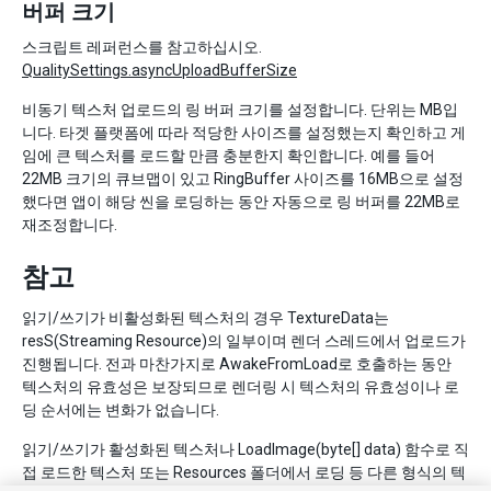
버퍼 크기
스크립트 레퍼런스를 참고하십시오.
QualitySettings.asyncUploadBufferSize
비동기 텍스처 업로드의 링 버퍼 크기를 설정합니다. 단위는 MB입
니다. 타겟 플랫폼에 따라 적당한 사이즈를 설정했는지 확인하고 게
임에 큰 텍스처를 로드할 만큼 충분한지 확인합니다. 예를 들어
22MB 크기의 큐브맵이 있고 RingBuffer 사이즈를 16MB으로 설정
했다면 앱이 해당 씬을 로딩하는 동안 자동으로 링 버퍼를 22MB로
재조정합니다.
참고
읽기/쓰기가 비활성화된 텍스처의 경우 TextureData는
resS(Streaming Resource)의 일부이며 렌더 스레드에서 업로드가
진행됩니다. 전과 마찬가지로 AwakeFromLoad로 호출하는 동안
텍스처의 유효성은 보장되므로 렌더링 시 텍스처의 유효성이나 로
딩 순서에는 변화가 없습니다.
읽기/쓰기가 활성화된 텍스처나 LoadImage(byte[] data) 함수로 직
접 로드한 텍스처 또는 Resources 폴더에서 로딩 등 다른 형식의 텍