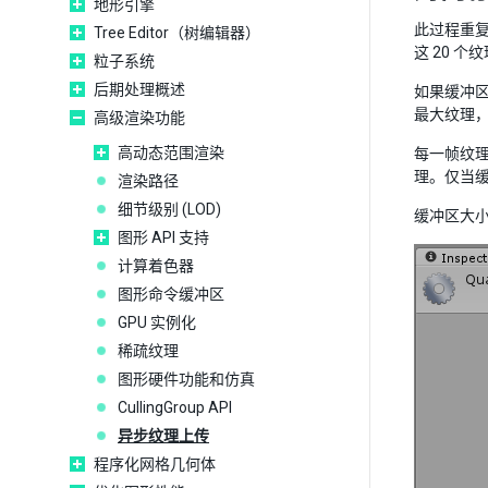
地形引擎
此过程重复
Tree Editor（树编辑器）
这 20 
粒子系统
后期处理概述
如果缓冲
最大纹理
高级渲染功能
高动态范围渲染
每一帧纹理
理。仅当缓
渲染路径
细节级别 (LOD)
缓冲区大小和
图形 API 支持
计算着色器
图形命令缓冲区
GPU 实例化
稀疏纹理
图形硬件功能和仿真
CullingGroup API
异步纹理上传
程序化网格几何体