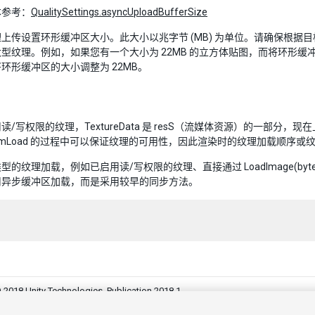
本参考：
QualitySettings.asyncUploadBufferSize
上传设置环形缓冲区大小。此大小以兆字节 (MB) 为单位。请确保根
型纹理。例如，如果您有一个大小为 22MB 的立方体贴图，而将环形缓冲区 (R
环形缓冲区的大小调整为 22MB。
/写权限的纹理，TextureData 是 resS（流媒体资源）的一部分，现在上
FromLoad 的过程中可以保证纹理的可用性，因此渲染时的纹理加载顺序
的纹理加载，例如已启用读/写权限的纹理、直接通过 LoadImage(byte[] 
用异步缓冲区加载，而是采用较早的同步方法。
 2018 Unity Technologies. Publication 2018.1