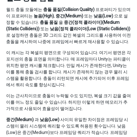
월드 충돌 모듈에는
충돌 품질(Collision Quality)
프로퍼티가 있으며
이 프로퍼티는
높음(High)
,
중간(Medium)
또는
낮음(Low)
으로 설
정할 수 있습니다.
충돌 품질
을
중간(정적 콜라이더)(Medium
(Static Colliders))
또는
낮음(정적 콜라이더(Low (Static Colliders))
로 설정하면 충돌은 3D 그리드 값인 복셀의 그리드를 사용하여 이전
충돌을 캐시하여 나중에 프레임에서 빠르게 재사용할 수 있습니다.
이 캐시는 각 복셀의 평면으로 구성되어 있습니다. 여기서 평면은 각
포지션의 충돌 표면을 의미합니다. 매 프레임마다 Unity는 파티클이
위치한 평면 캐시를 체크합니다. 만일 캐시가 존재한다면, Unity는
이를 통해 충돌 검사를 합니다. 캐시가 존재하지 않는 경우 물리 시
스템을 활용합니다. 충돌이 리턴되면 캐시에 추가되어 이후 프레임
에서 쿼리 속도를 향상시킵니다.
이는 근사치이므로 충돌이 누락될 수도 있지만, 복셀 크기 값을 줄여
이를 어느 정도 줄일 수 있습니다. 하지만 이렇게 하면 메모리가 추
가적으로 사용되어 효율성이 떨어집니다.
중간(Medium)
과
낮음(Low)
사이의 유일한 차이점은 프레임당 시
스템이 물리 시스템에 쿼리할 수 있도록 허용된 횟수입니다. 낮음
(Low)은 중간(Medium)보다 프레임당 쿼리가 적습니다. 프레임당