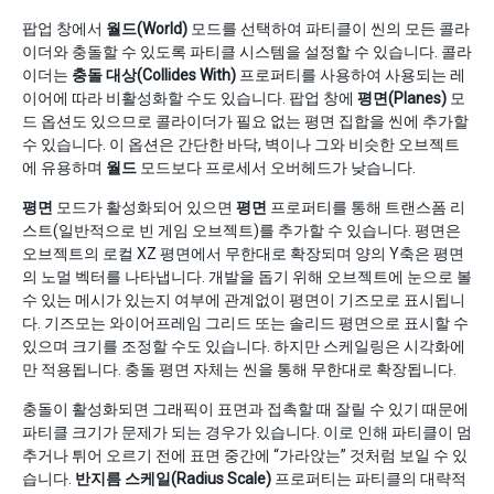
팝업 창에서
월드(World)
모드를 선택하여 파티클이 씬의 모든 콜라
이더와 충돌할 수 있도록 파티클 시스템을 설정할 수 있습니다. 콜라
이더는
충돌 대상(Collides With)
프로퍼티를 사용하여 사용되는 레
이어에 따라 비활성화할 수도 있습니다. 팝업 창에
평면(Planes)
모
드 옵션도 있으므로 콜라이더가 필요 없는 평면 집합을 씬에 추가할
수 있습니다. 이 옵션은 간단한 바닥, 벽이나 그와 비슷한 오브젝트
에 유용하며
월드
모드보다 프로세서 오버헤드가 낮습니다.
평면
모드가 활성화되어 있으면
평면
프로퍼티를 통해 트랜스폼 리
스트(일반적으로 빈 게임 오브젝트)를 추가할 수 있습니다. 평면은
오브젝트의 로컬 XZ 평면에서 무한대로 확장되며 양의 Y축은 평면
의 노멀 벡터를 나타냅니다. 개발을 돕기 위해 오브젝트에 눈으로 볼
수 있는 메시가 있는지 여부에 관계없이 평면이 기즈모로 표시됩니
다. 기즈모는 와이어프레임 그리드 또는 솔리드 평면으로 표시할 수
있으며 크기를 조정할 수도 있습니다. 하지만 스케일링은 시각화에
만 적용됩니다. 충돌 평면 자체는 씬을 통해 무한대로 확장됩니다.
충돌이 활성화되면 그래픽이 표면과 접촉할 때 잘릴 수 있기 때문에
파티클 크기가 문제가 되는 경우가 있습니다. 이로 인해 파티클이 멈
추거나 튀어 오르기 전에 표면 중간에 “가라앉는” 것처럼 보일 수 있
습니다.
반지름 스케일(Radius Scale)
프로퍼티는 파티클의 대략적