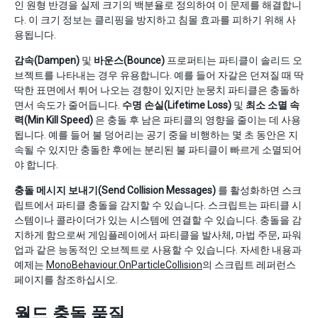
인 원형 반경을 실제 크기의 백분율로 정의하여 이 문제를 해결합니
다. 이 크기 정보는 클리핑을 방지하고 침몰 효과를 피하기 위해 사
용됩니다.
감속(Dampen)
및
바운스(Bounce)
프로퍼티는 파티클이 솔리드 오
브젝트를 나타내는 경우 유용합니다. 예를 들어 자갈은 던져질 때 딱
딱한 표면에서 튀어 나오는 경향이 있지만 눈뭉치 파티클은 충돌하
면서 속도가 줄어듭니다.
수명 손실(Lifetime Loss)
및
최소 소멸 속
력(Min Kill Speed)
은 충돌 후 남은 파티클의 영향을 줄이는 데 사용
됩니다. 예를 들어 불 덩어리는 공기 중을 비행하는 몇 초 동안은 지
속될 수 있지만 충돌한 후에는 분리된 불 파티클이 빠르게 소멸되어
야 합니다.
충돌 메시지 보내기(Send Collision Messages)
를 활성화하면 스크
립트에서 파티클 충돌을 감지할 수 있습니다. 스크립트는 파티클 시
스템이나 콜라이더가 있는 시스템에 연결할 수 있습니다. 충돌을 감
지하게 함으로써 게임플레이에서 파티클을 발사체, 마법 주문, 파워
업과 같은 능동적인 오브젝트로 사용할 수 있습니다. 자세한 내용과
예제는
MonoBehaviour.OnParticleCollision
의 스크립트 레퍼런스
페이지를 참조하십시오.
월드 충돌 품질