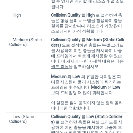
할 수 있지만 계산할 때 리소스가 덜 소모
됩니다.
High
Collision Quality
를
High
로 설정하면 충
돌은 항상 물리 시스템을 활용하여 충돌
결과를 감지합니다. 리소스가 가장 많이
소모되지만 가장 정확합니다.
Medium (Static
Collision Quality
를
Medium (Static Colli
Colliders)
ders)
으로 설정하면 충돌은 복셀 그리드
를 사용하여 이전 충돌을 캐시하여 나중
에 프레임에서 빠르게 재사용할 수 있습
니다. 이 캐시에 대한 자세한 내용은 다음
월드 충돌
을 참조하십시오.
Medium
과
Low
의 유일한 차이점은 파
티클 시스템이 물리 시스템에 쿼리하는
프레임당 횟수입니다.
Medium
은
Low
보다 프레임당 더 많이 쿼리합니다.
이 설정은 절대 움직이지 않는 정적 콜라
이더에만 적합합니다.
Low (Static
Collision Quality
를
Low (Static Collider
Colliders)
s)
로 설정하면 충돌은 복셀 그리드를 사
용하여 이전 충돌을 캐시하여 나중에 프
레임에서 빠르게 재사용할 수 있습니다.